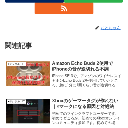
おとちゃん
関連記事
Amazon Echo Buds 2使用で
●デジタル・IT
iPhoneの音が途切れる不調
iPhone SE 3で、アマゾンのワイヤレスイ
ヤホンEcho Buds 2を使用していたとこ
ろ、急に1分に1回くらい音が途切れる不
具合が起きました。今現在は改善したの
で、改善方法を紹介します。
Xboxのゲーマータグが作れない
●デジタル・IT
｜×マークになる原因と対処法
初めてのマインクラフトユーザーです。
初めてどころか、初めてのXboxオンライ
ンコミュニティ参加です。初めての場
合、マインクラフト（以下、略：マイク