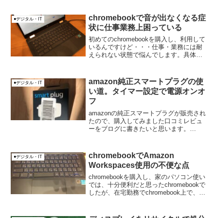
ラ）マイクロソフトアカウントでサイイ
ンインした後に、Xboxで表示されるパブ
chromebookで音が出なくなる症
●デジタル・IT
リック名（＝ゲーマ...
状に仕事業務上困っている
初めてのchromebookを購入し、利用して
いるんですけど・・・仕事・業務には耐
えられない状態で悩んでします。具体的
には、chromebookでAmazon
Workspacesを使用して、Workspaces内
でweb会議（Zoom）を...
amazon純正スマートプラグの使
●デジタル・IT
い道。タイマー設定で電源オンオ
フ
amazonの純正スマートプラグが販売され
たので、購入してみました口コミレビュ
ーをブログに書きたいと思います。
amazon純正スマートプラグは、中華製の
スマートプラグとは異なり、ユーザー登
録をしなくても使用出来るのが良いです
chromebookでAmazon
●デジタル・IT
ね（アマゾンアカ...
Workspaces使用の不便な点
chromebookを購入し、家のパソコン使い
では、十分便利だと思ったchromebookで
したが、在宅勤務でchromebook上で、
Amazon Workspacesを使用してみたとこ
ろ、不便な点が結構ありましたので紹介
します。特にキー...