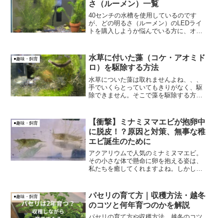
さ（ルーメン）一覧
40センチの水槽を使用しているのです
が、どの明るさ（ルーメン）のLEDライ
トを購入しようか悩んでいる方に、オス
スメ水槽メーカーのLEDライト一覧を明
るさ順に紹介します。香車40センチや45
センチ水槽の場合、小型水槽用(30センチ)
水草に付いた藻（コケ・アオミド
●趣味・飼育
のLEDラ...
ロ）を駆除する方法
水草についた藻は取れませんよね、、、
手でいくらとっていてもきりがなく、駆
除できません。そこで藻を駆除する方法
を調べ、以下の検証を実施してみまし
た。室内水槽に対し完全遮光屋外メダカ
ケースに対しオキシドール投下
【衝撃】ミナミヌマエビが抱卵中
●趣味・飼育
に脱皮！？原因と対策、無事な稚
エビ誕生のために
アクアリウムで人気のミナミヌマエビ。
その小さな体で懸命に卵を抱える姿は、
私たちを癒してくれますよね。しかし、
飼育していると予期せぬトラブルが起こ
ることもあります。先日、私の水槽で信
じられない出来事が起こりました。なん
パセリの育て方｜収穫方法・越冬
●趣味・飼育
と、抱卵中のミナミヌマエ...
のコツと何年育つのかを解説
パセリの育て方や収穫方法、越冬のコツ