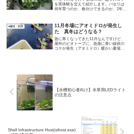
を実体験を交えて紹介します。パセリは
何年育つのか、株分けできるのか、2年目
の花や種についても調べながら育ててい
きます。
11月冬場にアオミドロが発生し
●趣味・飼育
た 真冬はどうなる？
急に寒くなってきた11月なんですけど、
屋外のビオトープに、急激に青い線状の
コケが発生（アオミドロ）暖かい夏場な
らばまだわかるけど、冬場になぜ？と思
いましたが、真冬のアオミドロがどうな
るのかを観察してみることにしました。
発生した水温は７度上の...
【水槽初心者向け】水草用LEDライト
の注意点
Shell Infrastructure Host(sihost.exe)