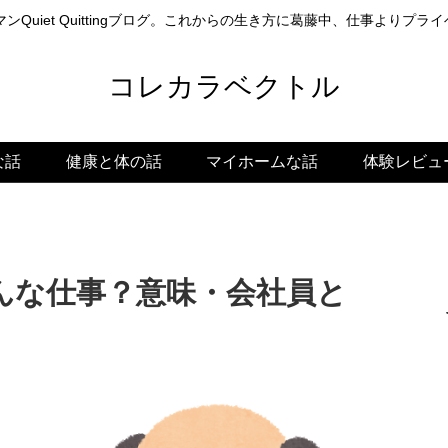
ンQuiet Quittingブログ。これからの生き方に葛藤中、仕事よりプ
コレカラベクトル
な話
健康と体の話
マイホームな話
体験レビュ
んな仕事？意味・会社員と