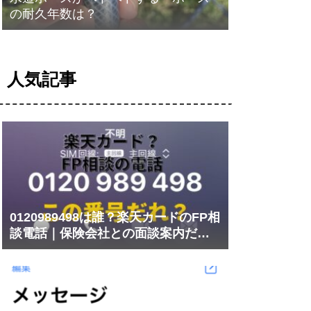
の耐久年数は？
人気記事
0120989498は誰？楽天カードのFP相
談電話｜保険会社との面談案内だっ
た