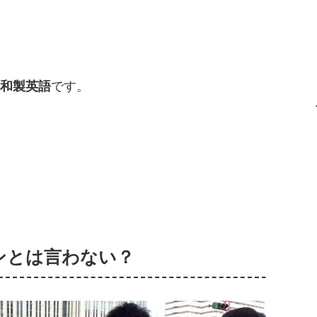
和製英語
です。
ンとは言わない？