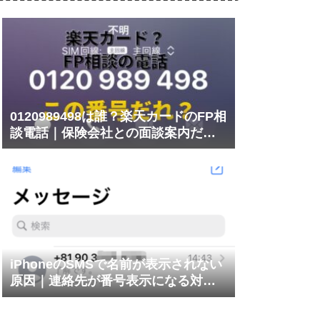
0120989498は誰？楽天カードのFP相
談電話｜保険会社との面談案内だっ
た
iPhoneのSMSで名前が表示されない
原因｜連絡先が番号表示になる対処
法