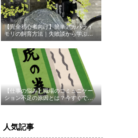
【完全初心者向け】簡単アカハライ
モリの飼育方法｜失敗談から学ぶ飼
育のコツ
【仕事の悩み】職場のコミュニケー
ション不足の原因とは？今すぐでき
る改善策と5W1H活用術
人気記事