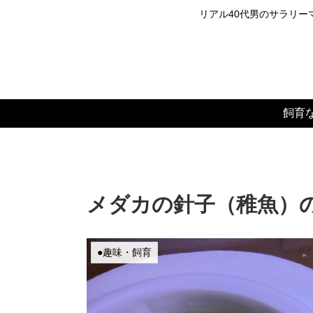
リアル40代男のサラリーマ
飼育
メダカの針子（稚魚）
●趣味・飼育