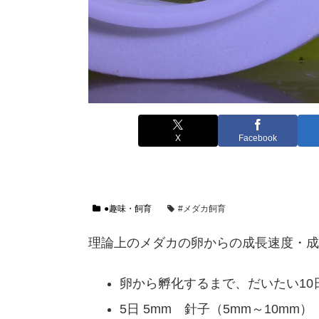
X
Facebook
●趣味・飼育
#メダカ飼育
理論上のメダカの卵からの成長速度・成
卵から孵化するまで、だいたい10
5日 5mm 針子（5mm～10mm