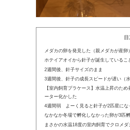
目
メダカの卵を発見した（親メダカが産卵
ホテイアオイから針子が誕生しているこ
2週間後、針子サイズのまま
3週間後、針子の成長スピードが遅い（
【室内飼育プラケース】水温上昇のため
ーター化かした
4週間弱 よーく見ると針子が2匹星にな
なかなか冬場で孵化しなかった卵が3匹
まさかの水温18度の室内飼育でクロメダ