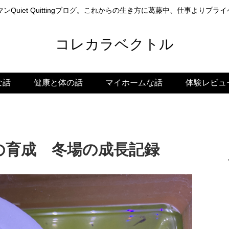
ンQuiet Quittingブログ。これからの生き方に葛藤中、仕事よりプ
コレカラベクトル
な話
健康と体の話
マイホームな話
体験レビュ
の育成 冬場の成長記録