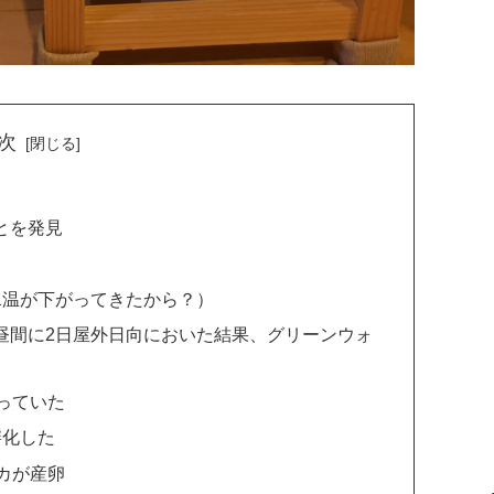
次
）
とを発見
水温が下がってきたから？）
昼間に2日屋外日向においた結果、グリーンウォ
っていた
孵化した
カが産卵