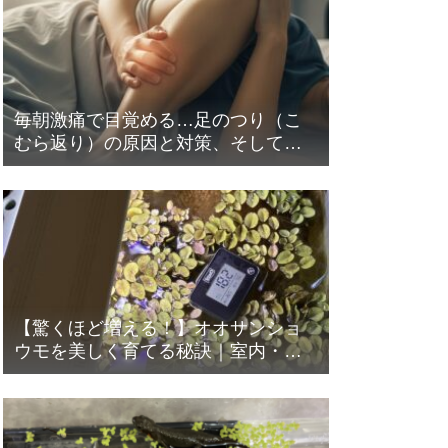
毎朝激痛で目覚める…足のつり（こ
むら返り）の原因と対策、そして意
外な盲点とは？
【驚くほど増える！】オオサンショ
ウモを美しく育てる秘訣｜室内・屋
外での育て方と注意点