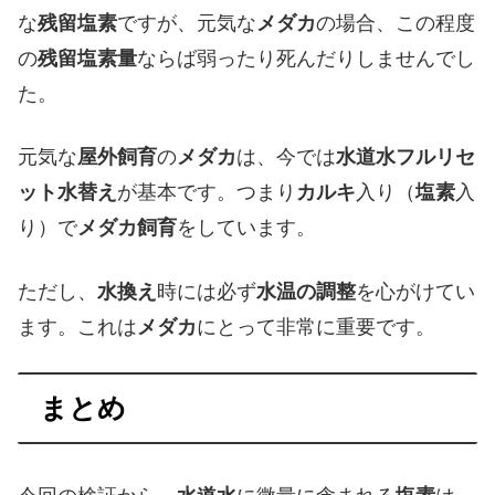
な
残留塩素
ですが、元気な
メダカ
の場合、この程度
の
残留塩素量
ならば弱ったり死んだりしませんでし
た。
元気な
屋外飼育
の
メダカ
は、今では
水道水フルリセ
ット水替え
が基本です。つまり
カルキ
入り（
塩素
入
り）で
メダカ飼育
をしています。
ただし、
水換え
時には必ず
水温の調整
を心がけてい
ます。これは
メダカ
にとって非常に重要です。
まとめ