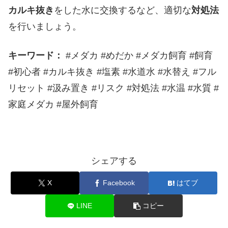
カルキ抜き
をした水に交換するなど、適切な
対処法
を行いましょう。
キーワード：
#メダカ #めだか #メダカ飼育 #飼育
#初心者 #カルキ抜き #塩素 #水道水 #水替え #フル
リセット #汲み置き #リスク #対処法 #水温 #水質 #
家庭メダカ #屋外飼育
シェアする
X
Facebook
はてブ
LINE
コピー