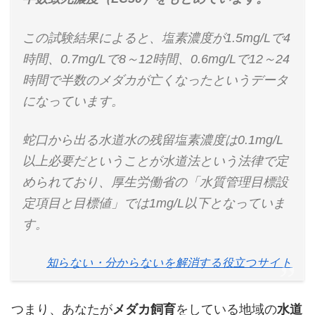
この試験結果によると、塩素濃度が1.5mg/Lで4
時間、0.7mg/Lで8～12時間、0.6mg/Lで12～24
時間で半数のメダカが亡くなったというデータ
になっています。
蛇口から出る水道水の残留塩素濃度は0.1mg/L
以上必要だということが水道法という法律で定
められており、厚生労働省の「水質管理目標設
定項目と目標値」では1mg/L以下となっていま
す。
知らない・分からないを解消する役立つサイト
つまり、あなたが
メダカ飼育
をしている地域の
水道