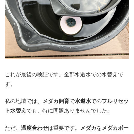
これが最後の検証です。全部水道水での水替えで
す。
私の地域では、
メダカ飼育
で
水道水
での
フルリセッ
ト水替え
でも、特に問題ありませんでした。
ただ、
温度合わせ
は重要です。
メダカ
を
メダカボー