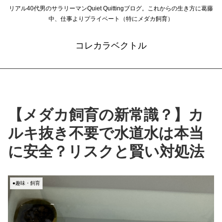
リアル40代男のサラリーマンQuiet Quittingブログ。これからの生き方に葛藤
中、仕事よりプライベート（特にメダカ飼育）
コレカラベクトル
【メダカ飼育の新常識？】カ
ルキ抜き不要で水道水は本当
に安全？リスクと賢い対処法
●趣味・飼育