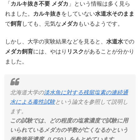
「
カルキ抜き不要 メダカ
」という情報は多く見ら
れました。
カルキ抜き
をしていない
水道水そのまま
で
飼育
しても、元気な
メダカ
もいるようです。
しかし、大学の実験結果などを見ると、
水道水
での
メダカ飼育
には、やはり
リスク
があることが分かり
ました。
北海道大学の
淡水魚に対する残留塩素の連続通
水による毒性試験
という論文を参照して説明し
ます。
この試験では、どの程度の塩素濃度で試験に用
いられているメダカの半数が亡くなるかという
半数致死濃度（LC50）をもとめています。