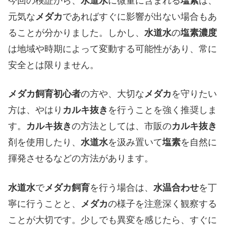
今回の検証から、
水道水
に微量に含まれる
塩素
は、
元気な
メダカ
であればすぐに影響が出ない場合もあ
ることが分かりました。しかし、
水道水
の
塩素濃度
は地域や時期によって変動する可能性があり、常に
安全とは限りません。
メダカ飼育初心者
の方や、大切な
メダカ
を守りたい
方は、やはり
カルキ抜き
を行うことを強く推奨しま
す。
カルキ抜き
の方法としては、市販の
カルキ抜き
剤を使用したり、
水道水
を汲み置いて
塩素
を自然に
揮発させるなどの方法があります。
水道水
で
メダカ飼育
を行う場合は、
水温合わせ
を丁
寧に行うことと、
メダカ
の様子を注意深く観察する
ことが大切です。少しでも異変を感じたら、すぐに