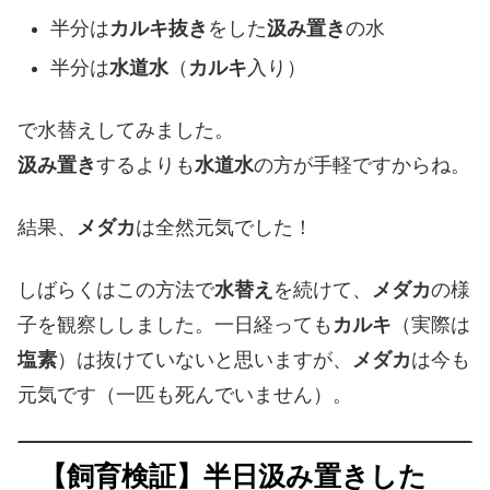
半分は
カルキ抜き
をした
汲み置き
の水
半分は
水道水
（
カルキ
入り）
で水替えしてみました。
汲み置き
するよりも
水道水
の方が手軽ですからね。
結果、
メダカ
は全然元気でした！
しばらくはこの方法で
水替え
を続けて、
メダカ
の様
子を観察ししました。一日経っても
カルキ
（実際は
塩素
）は抜けていないと思いますが、
メダカ
は今も
元気です（一匹も死んでいません）。
【飼育検証】半日汲み置きした