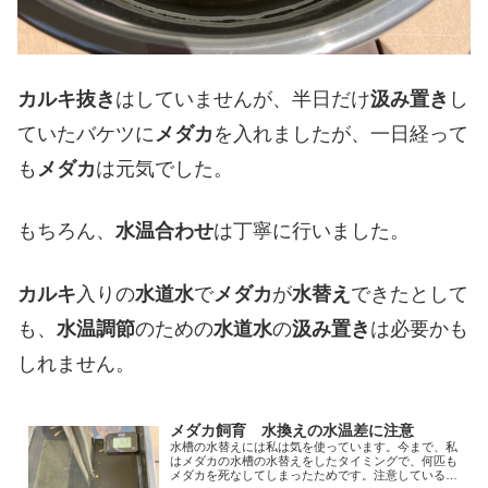
カルキ抜き
はしていませんが、半日だけ
汲み置き
し
ていたバケツに
メダカ
を入れましたが、一日経って
も
メダカ
は元気でした。
もちろん、
水温合わせ
は丁寧に行いました。
カルキ
入りの
水道水
で
メダカ
が
水替え
できたとして
も、
水温調節
のための
水道水
の
汲み置き
は必要かも
しれません。
メダカ飼育 水換えの水温差に注意
水槽の水替えには私は気を使っています。今まで、私
はメダカの水槽の水替えをしたタイミングで、何匹も
メダカを死なしてしまったためです。注意しているの