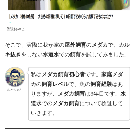
B型おやじ
そこで、実際に我が家の
屋外飼育
の
メダカ
で、
カル
キ抜き
をしない
水道水
での
飼育
を試してみました。
私は
メダカ飼育初心者
です。
家庭メダ
カ
の
飼育レベル
で、魚の
飼育経験
はあ
おとちゃん
りますが、
メダカ飼育
は3年目です。
水
道水
での
メダカ飼育
について検証して
いきます。