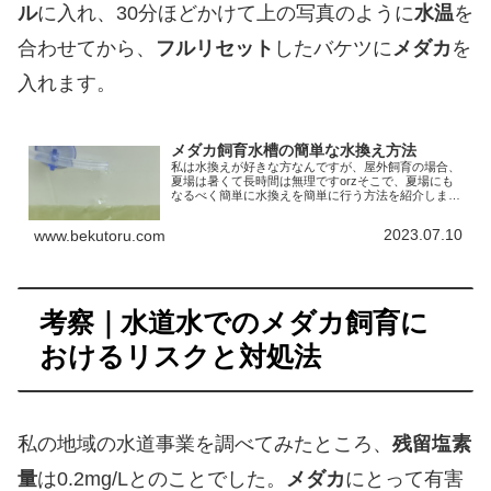
ル
に入れ、30分ほどかけて上の写真のように
水温
を
合わせてから、
フルリセット
したバケツに
メダカ
を
入れます。
メダカ飼育水槽の簡単な水換え方法
私は水換えが好きな方なんですが、屋外飼育の場合、
夏場は暑くて長時間は無理ですorzそこで、夏場にも
なるべく簡単に水換えを簡単に行う方法を紹介しま
す。
2023.07.10
www.bekutoru.com
考察｜水道水でのメダカ飼育に
おけるリスクと対処法
私の地域の水道事業を調べてみたところ、
残留塩素
量
は0.2mg/Lとのことでした。
メダカ
にとって有害