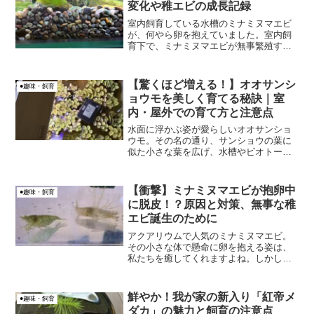
変化や稚エビの成長記録
室内飼育している水槽のミナミヌマエビ
が、何やら卵を抱えていました。室内飼
育下で、ミナミヌマエビが無事繁殖する
ための産卵についてまとめた話です。
【驚くほど増える！】オオサンシ
●趣味・飼育
ョウモを美しく育てる秘訣｜室
内・屋外での育て方と注意点
水面に浮かぶ姿が愛らしいオオサンショ
ウモ。その名の通り、サンショウの葉に
似た小さな葉を広げ、水槽やビオトープ
に緑の絨毯を敷いたような美しい景観を
作り出します。今回は、そんなオオサン
ショウモを初心者でも簡単に、そして綺
【衝撃】ミナミヌマエビが抱卵中
●趣味・飼育
麗に増やすための秘訣を徹...
に脱皮！？原因と対策、無事な稚
エビ誕生のために
アクアリウムで人気のミナミヌマエビ。
その小さな体で懸命に卵を抱える姿は、
私たちを癒してくれますよね。しかし、
飼育していると予期せぬトラブルが起こ
ることもあります。先日、私の水槽で信
じられない出来事が起こりました。なん
鮮やか！我が家の新入り「紅帝メ
●趣味・飼育
と、抱卵中のミナミヌマエ...
ダカ」の魅力と飼育の注意点