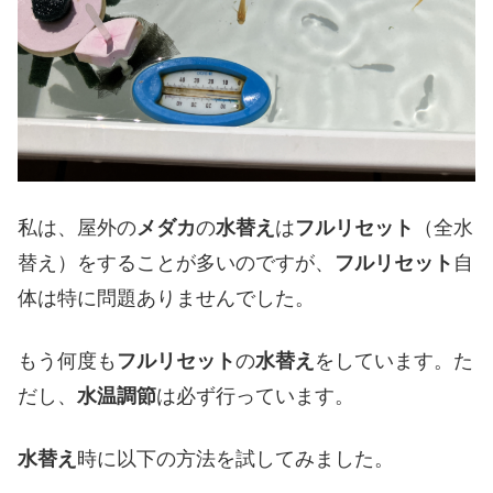
私は、屋外の
メダカ
の
水替え
は
フルリセット
（全水
替え）をすることが多いのですが、
フルリセット
自
体は特に問題ありませんでした。
もう何度も
フルリセット
の
水替え
をしています。た
だし、
水温調節
は必ず行っています。
水替え
時に以下の方法を試してみました。