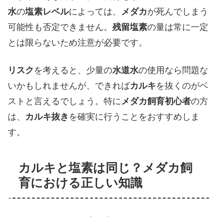
水
の
塩素レベル
によっては、
メダカ
が死んでしまう
可能性も否定できません。
残留塩素
の量は常に一定
とは限らないため注意が必要です。
リスク
を考えると、少量の
水道水
の使用なら問題な
いかもしれませんが、できれば
カルキ
を抜くのがベ
ストと言えるでしょう。特に
メダカ飼育初心者
の方
は、
カルキ抜き
を確実に行うことをおすすめしま
す。
カルキと塩素は同じ？メダカ飼
育における正しい知識