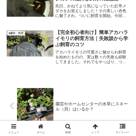
先日、かねてより気になっていた紅帝メ
ダカをお迎えしました！その美しい赤色
に魅了され、ついに飼育を開始。今回
は、そんな紅帝メダカの魅力から、購入
時のちょっとした失敗談まで、詳しくご
紹介したいと思います。
【完全初心者向け】簡単アカハラ
●趣味・飼育
イモリの飼育方法｜失敗談から学
ぶ飼育のコツ
アカハライモリの可愛さに魅せられ飼育
を始めたものの、実は数々の失敗も経験
してきました。それでもやっぱり、つぶ
らな瞳と愛嬌のある姿のアカハライモリ
は本当に可愛いですよね！そこで、同じ
ようにアカハライモリの飼育を始めたい
初心者の方に向けて、私の...
園芸やホームセンターの水草にスネー
ル（貝）はいるか？
メニュー
ホーム
検索
トップ
サイドバー