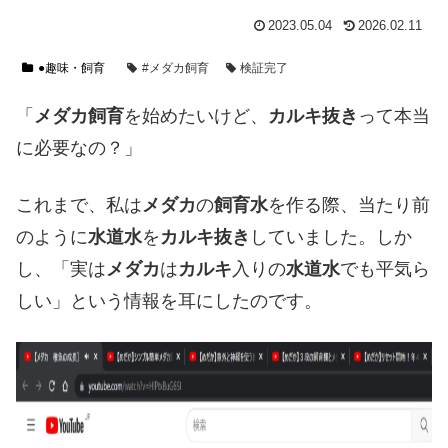
2023.05.04
2026.02.11
●趣味・飼育
#メダカ飼育
検証完了
「
メダカ飼育
を始めたいけど、
カルキ抜き
って本当
に必要なの？」
これまで、私は
メダカ
の
飼育水
を作る際、当たり前
のように
水道水
を
カルキ抜き
していました。しか
し、「実は
メダカ
は
カルキ
入りの
水道水
でも平気ら
しい」という情報を耳にしたのです。