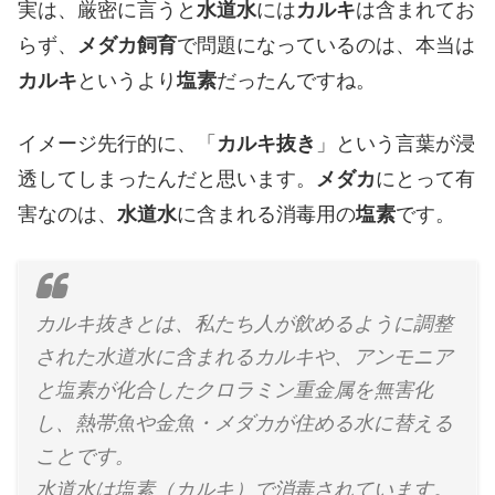
実は、厳密に言うと
水道水
には
カルキ
は含まれてお
らず、
メダカ飼育
で問題になっているのは、本当は
カルキ
というより
塩素
だったんですね。
イメージ先行的に、「
カルキ抜き
」という言葉が浸
透してしまったんだと思います。
メダカ
にとって有
害なのは、
水道水
に含まれる消毒用の
塩素
です。
カルキ抜きとは、私たち人が飲めるように調整
された水道水に含まれるカルキや、アンモニア
と塩素が化合したクロラミン重金属を無害化
し、熱帯魚や金魚・メダカが住める水に替える
ことです。
水道水は塩素（カルキ）で消毒されています。