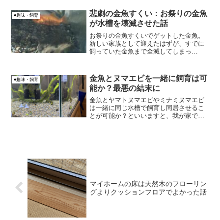
温が低いと針子の成長が遅い？屋外飼育
で発泡スチ...
悲劇の金魚すくい：お祭りの金魚
●趣味・飼育
が水槽を壊滅させた話
お祭りの金魚すくいでゲットした金魚。
新しい家族として迎えたはずが、すでに
飼っていた金魚まで全滅してしまっ
た…。そんな悲しい経験談から、金魚を
安全に飼育するための方法を解説しま
す。
金魚とヌマエビを一緒に飼育は可
●趣味・飼育
能か？最悪の結末に
金魚とヤマトヌマエビやミナミヌマエビ
は一緒に同じ水槽で飼育し同居させるこ
とが可能か？といいますと、我が家では
最悪の結末になってしまいました。
マイホームの床は天然木のフローリン
グよりクッションフロアでよかった話