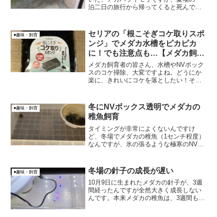
泊二日の旅行から帰ってくると死んでし
まっていたという、悲しい出来事が起き
ました。実は、（同じ失敗ではないので
すが）留守中にアカハライモリを死なせ
セリアの「根こそぎコケ取りスポ
●趣味・飼育
てしまったのは、２回目な...
ンジ」でメダカ水槽をピカピカ
に！でも注意点も…【メダカ飼
育】
メダカ飼育者の皆さん、水槽やNVボック
スのコケ掃除、大変ですよね。どうにか
楽に、きれいにコケを落としたい！そん
な時に見つけたのが、100円ショップのセ
リアで売られている「根こそぎコケ取り
スポンジ」です。名前からして期待大で
冬にNVボックス透明でメダカの
●趣味・飼育
すよね！実際に使っ...
稚魚飼育
タイミングが非常によくないんですけ
ど、冬場でメダカの稚魚（1センチ程度）
なんですが、氷の張るような極寒のNVボ
ックスで稚魚を育ててみることにしまし
た。NVボックスはメダカの屋外飼育のケ
ースとして有名のようですから。
冬場の針子の成長が遅い
●趣味・飼育
10月9日に生まれたメダカの針子が、3週
間経ったんですが全然大きく成長しない
んです。本来メダカの稚魚は、3週間もす
ると1cm～1.5cm程度になるという話なん
ですけど・・・。原因の考察 冬場で水