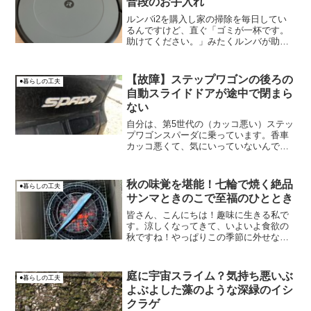
普段のお手入れ
ルンバi2を購入し家の掃除を毎日してい
るんですけど、直ぐ「ゴミが一杯です。
助けてください。」みたくルンバが助け
を求めてくるようになったんです。ゴミ
はそこまで溜まっていないのに(-.-;)そん
な時は、ゴミセンサーを綺麗にしてあげ
【故障】ステップワゴンの後ろの
●暮らしの工夫
る必要があるん...
自動スライドドアが途中で閉まら
ない
自分は、第5世代の（カッコ悪い）ステッ
プワゴンスパーダに乗っています。香車
カッコ悪くて、気にいっていないんです
よねー(-.-;)購入した一年弱後に、カッコ
イイ第六世代のステップワゴンが登場し
たんです。ほんと、妥協して買うべきで
秋の味覚を堪能！七輪で焼く絶品
●暮らしの工夫
は無かったと後...
サンマときのこで至福のひととき
皆さん、こんにちは！趣味に生きる私で
す。涼しくなってきて、いよいよ食欲の
秋ですね！やっぱりこの季節に外せない
のは、なんといってもサンマ！先日、最
高の秋の味覚を体験したので、そのレポ
ートをお届けしますね。
庭に宇宙スライム？気持ち悪いぶ
●暮らしの工夫
よぶよした藻のような深緑のイシ
クラゲ