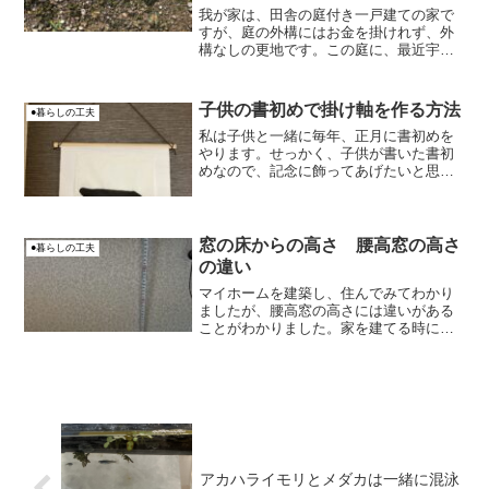
我が家は、田舎の庭付き一戸建ての家で
すが、庭の外構にはお金を掛けれず、外
構なしの更地です。この庭に、最近宇宙
スライムのような奇妙なぶよぶよしたゼ
ラチン状の物体Xが発生し始めたんです。
おとちゃん怖っ！キモっ！この謎の物体X
子供の書初めで掛け軸を作る方法
●暮らしの工夫
の正体はいったい何な...
私は子供と一緒に毎年、正月に書初めを
やります。せっかく、子供が書いた書初
めなので、記念に飾ってあげたいと思
い、今年は、掛け軸を作って家に飾るこ
とにしました！おとちゃん本格的ではな
く、子供との遊びの一環としてです。あ
と、今までは書初めを、部屋...
窓の床からの高さ 腰高窓の高さ
●暮らしの工夫
の違い
マイホームを建築し、住んでみてわかり
ましたが、腰高窓の高さには違いがある
ことがわかりました。家を建てる時に
は、全然知らなかったですし、工務店の
方も、何も教えてくれず、検討もしなか
ったんですが、これから家を建てる方の
参考になればと紹介します。
アカハライモリとメダカは一緒に混泳