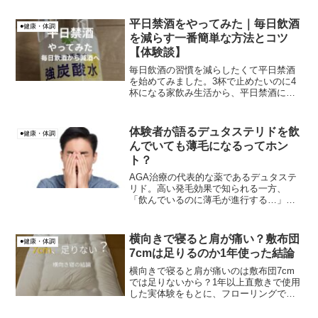
スカスカに見える！」特に天気の良い日
の屋外や、照明の真下などで、ギョッと
平日禁酒をやってみた｜毎日飲酒
●健康・体調
した経験がある方もいるの...
を減らす一番簡単な方法とコツ
【体験談】
毎日飲酒の習慣を減らしたくて平日禁酒
を始めてみました。3杯で止めたいのに4
杯になる家飲み生活から、平日禁酒にし
た理由やメリット、続けるコツを体験談
でまとめています。
体験者が語るデュタステリドを飲
●健康・体調
んでいても薄毛になるってホン
ト？
AGA治療の代表的な薬であるデュタステ
リド。高い発毛効果で知られる一方、
「飲んでいるのに薄毛が進行する…」と
悩む方もいるようです。私です。笑（私
は2023年6月からデュタステリドを飲んで
います。ずっと効果を体感していました
横向きで寝ると肩が痛い？敷布団
●健康・体調
が、2年経過した最...
7cmは足りるのか1年使った結論
横向きで寝ると肩が痛いのは敷布団7cm
では足りないから？1年以上直敷きで使用
した実体験をもとに、フローリングで痛
くなる理由と改善方法を解説します。ベ
ッドとの違いも検証。