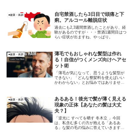
自宅禁酒したら3日目で頭痛と下
●健康・体調
痢。アルコール離脱症状
過去にも2,3週間禁酒したことがあり、経
験があるのですが・・・禁酒1週間目はつ
らい症状が出ますね、やっぱり。
薄毛でもおしゃれな髪型は作れ
●健康・体調
る！自信がつくメンズ向けヘアセ
ット術
「薄毛が気になって、思うような髪型が
できない」「どんな整髪料を使えばいい
かわからない」とお悩みではありません
か？私は悩んでいます、、、そして、調
べてまとめた記事が今回の内容になりま
す。薄毛を隠すことばかり考えてしまう
あるある！後光で髪が薄く見える
●健康・体調
と、かえって不自然な髪型...
現象の正体【あなたの髪は大丈
夫？】
「逆光に すべてを晒す 冬木立 」今回
は、私含む多くの方が抱える「あるあ
る」な髪の毛の悩みに答えていきます。
それは…「逆光で頭を見ると、髪の毛が