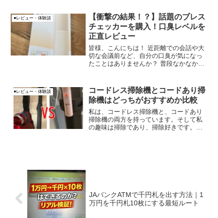
互換性バッテリーを購入してみました。
試したきっかけは、以下の動画です。
【衝撃の結果！？】話題のブレス
●レビュー・体験談
チェッカーを購入！口臭レベルを
正直レビュー
皆様、こんにちは！ 近距離での会話や大
切な会議前など、自分の口臭が気になっ
たことはありませんか？ 普段なかなか自
覚しにくい口臭ですが、実は意外と周り
の人に不快感を与えていることもあるか
もしれません。そんな悩みを解決すべ
コードレス掃除機とコードあり掃
●レビュー・体験談
く、最近話題の「ブレス...
除機はどっちがおすすめか比較
私は、コードレス掃除機と、コードあり
掃除機の両方を持っています。そして私
の趣味は掃除であり、掃除好きです。あ
る時、コードレス掃除機とコードあり掃
除機について、考えさせられたことがあ
りましたので、紹介します。
JAバンクATMで千円札を出す方法｜1
万円を千円札10枚にする最短ルート