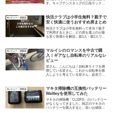
す。キャプテンスタッグの三段ラックの
上の写真のように、一般的なサイズのコ
ンテナがラック内に収納できるイメージ
で購入したのですが、購入した結果、一
快活クラブは小学生無料？親子で
●レビュー・体験談
般的なサイズのコ...
安く快適に使うおすすめ席まとめ
快活クラブは小学生無料って本当？親子
で利用するときに、どの席を選ぶのが最
も安く快適かを解説。親1人・親2人で変
わるおすすめ席や、2名料金になる席の注
意点もまとめました。
マルイシのロマンスを中古で購
●レビュー・体験談
入！ギアなし自転車のリアルなレ
ビュー
皆さん、こんにちは！自転車ライフを満
喫している皆さん、これから自転車を購
入しようと考えている皆さん、必見で
す！今回は、私が最近手に入れたマルイ
シのロマンスについて、正直なレビュー
をお届けします。
マキタ掃除機の互換性バッテリー
●レビュー・体験談
Waitleyを使用してみた
マキタの掃除機「CL10FD」のバッテリー
がなくなってきました。純正のマキタの
バッテリーを購入すると、良いお値段が
するので（キャプティブ価格）、試しに