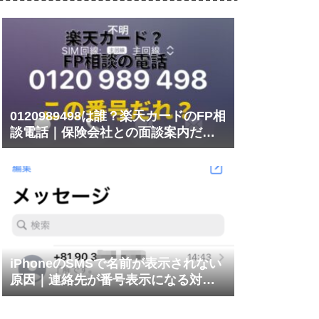
0120989498は誰？楽天カードのFP相
談電話｜保険会社との面談案内だっ
た
iPhoneのSMSで名前が表示されない
原因｜連絡先が番号表示になる対処
法