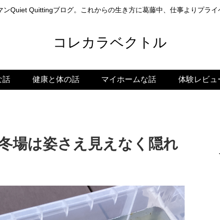
ンQuiet Quittingブログ。これからの生き方に葛藤中、仕事よりプ
コレカラベクトル
な話
健康と体の話
マイホームな話
体験レビュ
、冬場は姿さえ見えなく隠れ