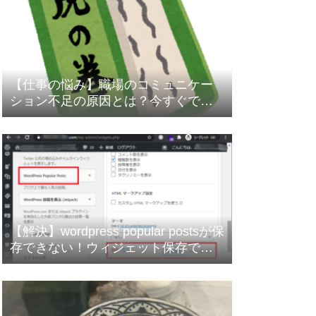
【仕事の悩み】職場のコミュニケー
ション不足の原因とは？今すぐでき
る改善策と5W1H活用術
【解決】wordpress popular postsが保
存できない！ウィジェット保存でく
るくる回る