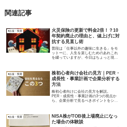
関連記事
火災保険の更新で料金2倍！？10
●お金・投資
年契約廃止の理由と、値上げに対
抗する見直し術
普段は「仕事以外の趣味に生きる」をモ
ットーに、人生を楽しむためのあれこれ
を綴っていますが、今日はちょっと現実
的で、でも避けては通れない「お金と固
定費」の話をさせてください。先日、我
が家に「火災保険の更新案内」が届いた
株初心者向け会社の見方｜PER・
●お金・投資
んです。 中身を見て、正...
成長性・事業計画で企業分析する
方法
株初心者向けに会社の見方を解説。
PER・成長性・事業計画の3つの視点か
ら、企業分析で見るべきポイントをシン
プルに整理します。
NISA株がTOB後上場廃止になっ
●お金・投資
た場合の体験談