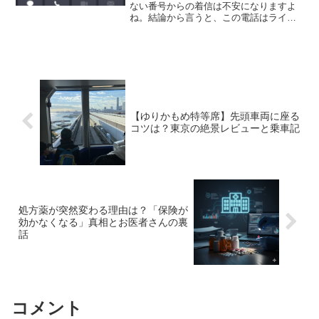
ない番号からの着信は不安になりますよ
ね。結論から言うと、この電話はライフ
カード公式の『ファイナンシャルプラン
ニング（FP）無料相談』の案内です。詐
欺や怪しい勧誘ではないのでご安心くだ
さい。とは...
【ゆりかもめ特等席】先頭車両に座る
コツは？東京の絶景レビューと乗車記
処方薬が突然変わる理由は？「保険が
効かなくなる」真相とお医者さんの裏
話
コメント