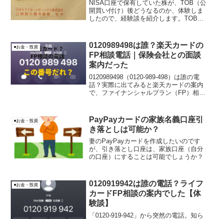
NISA口座で保有していた株が、TOB（公
開買い付け）後どうなるのか、体験しま
したので、経験談を紹介します。TOBま
るわかり！～TOBってなに？活用方法や
過去事例を詳しく解説～ | auカブコム証
券 | ネット証券（国内株・米国株・信用
0120989498は誰？楽天カードの
●お金・投資
取引...
FP相談電話｜保険会社との面談
案内だった
0120989498（0120-989-498）は誰の電
話？実際に出てみると楽天カードの案内
で、ファイナンシャルプラン（FP）相談
と保険会社との面談案内でした。電話の
内容と営業電話なのかを体験ベースでま
とめています。
PayPayカードの家族名義口座引
●お金・投資
き落としは可能か？
妻のPayPayカードを作成したいのです
が、引き落とし口座は、家族口座（自分
の口座）にすることは可能でしょうか？
0120919942は誰の電話？ライフ
●お金・投資
カードFP相談の案内でした【体
験談】
「0120-919-942」から突然の電話。知ら