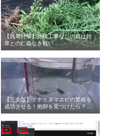
【雑草対策】外構工事なしの庭は雑
草との仁義なき戦い
【完全版】ミナミヌマエビの繁殖を
成功させる！抱卵を見つけたら？隔
離方法から稚エビの育て方まで徹底
解説