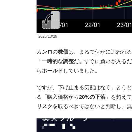
2025/10/29
カンロ
の
株価
は、まるで何かに追われる
「
一時的な調整
だ。すぐに買いが入るだ
ら
ホールド
していました。
ですが、下げ止まる気配はなく、とうと
る「購入価格から
20%の下落
」を超えて
リスク
を取るべきではないと判断し、無