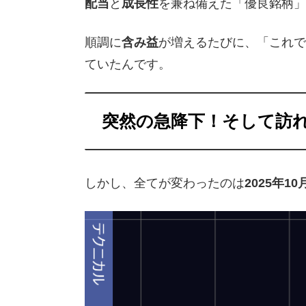
配当
と
成長性
を兼ね備えた「優良銘柄」
順調に
含み益
が増えるたびに、「これで
ていたんです。
突然の急降下！そして訪
しかし、全てが変わったのは
2025年10