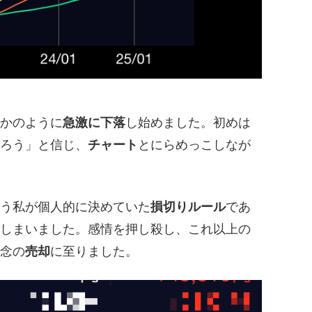
かのように
急激に下落
し始めました。初めは
ろう」と信じ、
チャート
とにらめっこしなが
う私が個人的に決めていた
損切りルール
であ
しまいました。感情を押し殺し、これ以上の
念の
売却
に至りました。