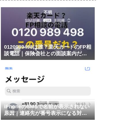
0120989498は誰？楽天カードのFP相
談電話｜保険会社との面談案内だっ
た
iPhoneのSMSで名前が表示されない
原因｜連絡先が番号表示になる対処
法