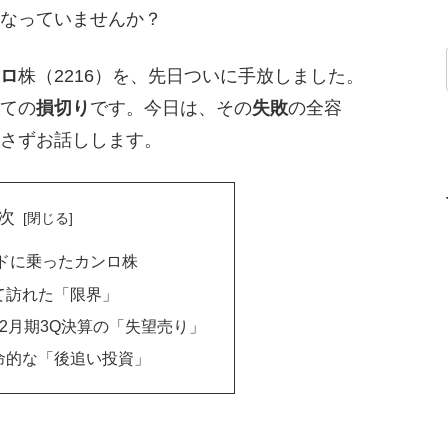
なっていませんか？
ロ
株（2216）を、先日ついに手放しました。
ての
損切り
です。今日は、その
失敗
の全容
さずお話しします。
次
ンドに乗ったカンロ株
て訪れた「限界」
2月期3Q決算の「失望売り」
命的な「後追い投資」