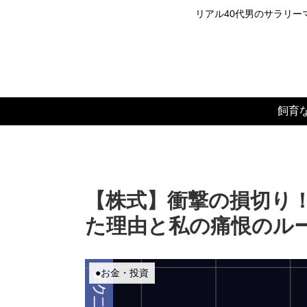
リアル40代男のサラリーマ
飼育
【株式】衝撃の損切り
た理由と私の痛恨のル
●お金・投資