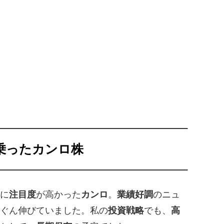
に乗ったカンロ株
に
注目度
が高かった
カンロ
。
業績好調
のニュ
ぐん伸びていました。私の
投資戦略
でも、
高