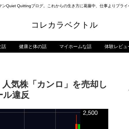
ンQuiet Quittingブログ。これからの生き方に葛藤中、仕事よりプ
コレカラベクトル
な話
健康と体の話
マイホームな話
体験レビュ
！人気株「カンロ」を売却し
ール違反