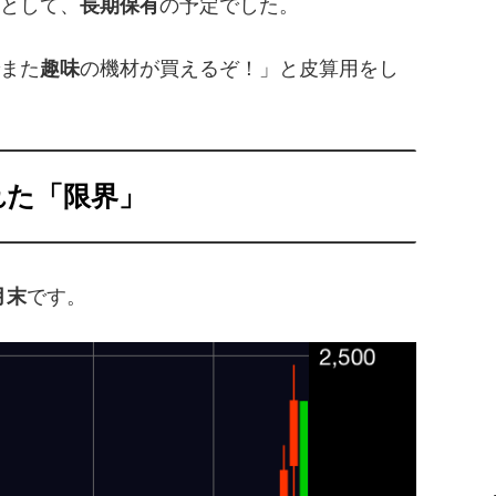
として、
長期保有
の予定でした。
また
趣味
の機材が買えるぞ！」と皮算用をし
れた「限界」
月末
です。