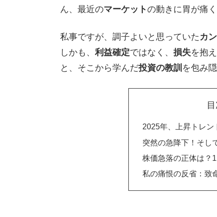
ん、最近の
マーケット
の動きに胃が痛く
私事ですが、調子よいと思っていた
カン
しかも、
利益確定
ではなく、
損失
を抱え
と、そこから学んだ
投資の教訓
を包み隠
目
2025年、上昇トレ
突然の急降下！そし
株価急落の正体は？1
私の痛恨の反省：致