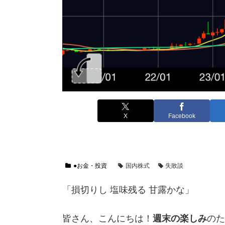
X
Facebook
●お金・投資
国内株式
失敗談
「損切りし 塩味残る 甘露かな」
皆さん、こんにちは！
週末の楽しみ
のた