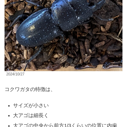
2024/10/27
コクワガタの特徴は、
サイズが小さい
大アゴは細長く
大アゴの中央から前方1/3くらいの位置に内歯