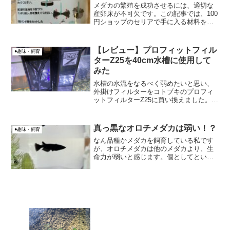
メダカの繁殖を成功させるには、適切な
産卵床が不可欠です。この記事では、100
円ショップのセリアで手に入る材料を使
って、簡単で管理しやすいメダカの産卵
床を作る方法をご紹介します。おすすめ
の産卵床の作り方を紹介します。（網の
【レビュー】プロフィットフィル
●趣味・飼育
チュール生地）
ターZ25を40cm水槽に使用して
みた
水槽の水流をなるべく弱めたいと思い、
外掛けフィルターをコトブキのプロフィ
ットフィルターZ25に買い換えました。実
際、使用しているレビューを紹介したい
と思います。
真っ黒なオロチメダカは弱い！？
●趣味・飼育
なん品種かメダカを飼育している私です
が、オロチメダカは他のメダカより、生
命力が弱いと感じます。個としてという
よりも、累代的な全体論としての確率的
な話です。同じメダカなのに不思議です
ねー。