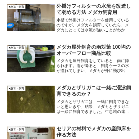
外掛けフィルターの水流を改造し
●趣味・飼育
て弱める方法 メダカ飼育用
水槽で外掛けフィルターを使用している
のですが、メダカを飼育していたら、メ
ダカにとっては水流が強いことがわかり
ました。そこで、なんとか外掛けフィル
ターを改造して、水流を弱められないか
と検討したんです。結果、水流を弱める
メダカ屋外飼育の雨対策 100均の
●趣味・飼育
ことができましたので、紹...
オーバーフロー商品比較
メダカを屋外飼育をしていると、雨に降
られます。雨が降ると、飼育ケースの水
が溢れてしまい、メダカが外に飛び出て
しまう可能性があります。そんな雨対策
のために、排水対策（オーバーフロー）
を100均でする方法を紹介します。
メダカとザリガニは一緒に混泳飼
●趣味・飼育
育できるのか？
メダカとザリガニは、一緒に飼育できな
いと思いきや、結果、メダカとザリガニ
は一緒に飼育できました。生息域の違い
のため、ザリガニはメダカを襲いません
でした。おとちゃんただし「絶対大丈
夫」とは言えませんので、自己責任でお
セリアの材料でメダカの産卵床を
●趣味・飼育
願いします。
作る方法