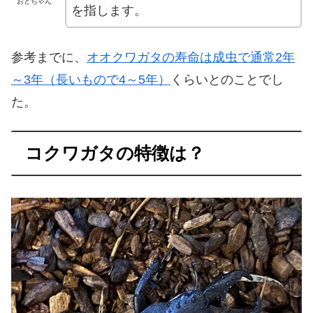
おとちゃん
を指します。
参考までに、
オオクワガタの寿命は成虫で通常2年
～3年（長いもので4～5年）
くらいとのことでし
た。
コクワガタの特徴は？