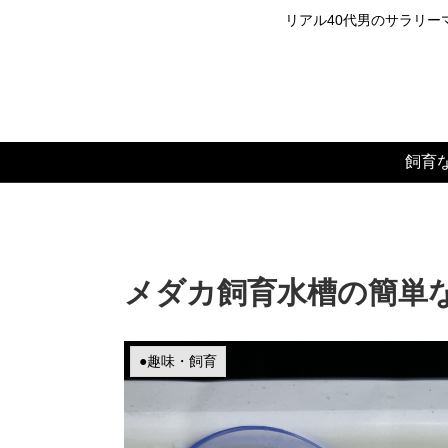
リアル40代男のサラリーマ
飼育
メダカ飼育水槽の簡単
●趣味・飼育