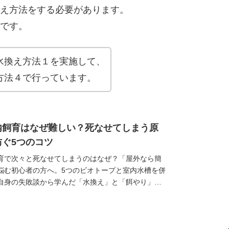
え方法をする必要があります。
です。
水換え方法１を実施して、
方法４で行っています。
内飼育はなぜ難しい？死なせてしまう原
ぐ5つのコツ
育で次々と死なせてしまうのはなぜ？「屋外なら簡
悩む初心者の方へ。5つのビオトープと室内水槽を併
自身の失敗談から学んだ「水換え」と「餌やり」の
。室内特有の水温ショックや水質悪化を防ぎ、メ...