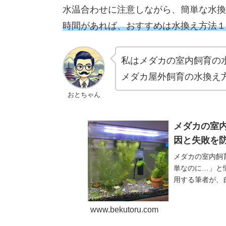
水温合わせに注意しながら、簡単な水換
時間があれば、おすすめは水
換え
方法１
私はメダカの室内飼育の
メダカ屋外飼育の水換え
おとちゃん
メダカの室
因と失敗を防
メダカの室内飼
単なのに…」と
用する筆者が、
盲点を徹底解説
www.bekutoru.com