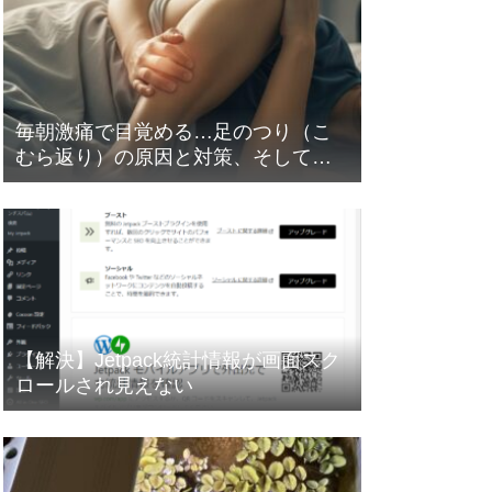
毎朝激痛で目覚める…足のつり（こ
むら返り）の原因と対策、そして意
外な盲点とは？
【解決】Jetpack統計情報が画面スク
ロールされ見えない