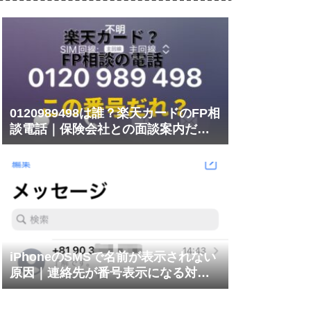
0120989498は誰？楽天カードのFP相
談電話｜保険会社との面談案内だっ
た
iPhoneのSMSで名前が表示されない
原因｜連絡先が番号表示になる対処
法