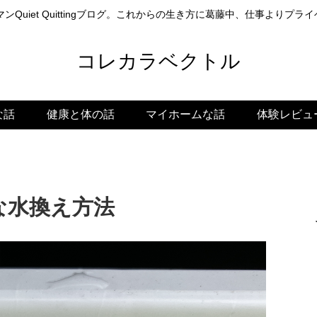
ンQuiet Quittingブログ。これからの生き方に葛藤中、仕事よりプ
コレカラベクトル
な話
健康と体の話
マイホームな話
体験レビュ
な水換え方法