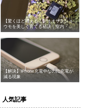
【驚くほど増える！】オオサンショ
ウモを美しく育てる秘訣｜室内・屋
外での育て方と注意点
【解決】iPhone充電中なのに充電が
減る現象
人気記事