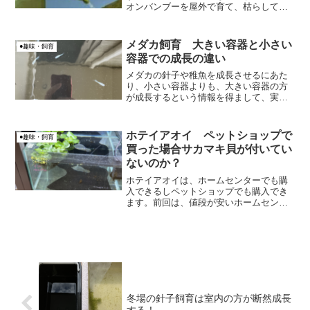
オンバンブーを屋外で育て、枯らしてし
まった話です。
メダカ飼育 大きい容器と小さい
●趣味・飼育
容器での成長の違い
メダカの針子や稚魚を成長させるにあた
り、小さい容器よりも、大きい容器の方
が成長するという情報を得まして、実験
的に確認してみています！
ホテイアオイ ペットショップで
●趣味・飼育
買った場合サカマキ貝が付いてい
ないのか？
ホテイアオイは、ホームセンターでも購
入できるしペットショップでも購入でき
ます。前回は、値段が安いホームセンタ
ーで購入したところ、サカマキガイが付
いていて相当苦戦しました、、、今回、
ホームセンターよりも割高なペットショ
ップで購入していました。
冬場の針子飼育は室内の方が断然成長
する！