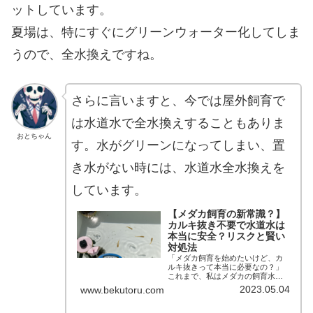
ットしています。
夏場は、特にすぐにグリーンウォーター化してしま
うので、全水換えですね。
さらに言いますと、今では屋外飼育で
は水道水で全水換えすることもありま
おとちゃん
す。水がグリーンになってしまい、置
き水がない時には、水道水全水換えを
しています。
【メダカ飼育の新常識？】
カルキ抜き不要で水道水は
本当に安全？リスクと賢い
対処法
「メダカ飼育を始めたいけど、カ
ルキ抜きって本当に必要なの？」
これまで、私はメダカの飼育水を
作る際、当たり前のように水道水
2023.05.04
www.bekutoru.com
をカルキ抜きしていました。しか
し、「実はメダカはカルキ入りの
水道水でも平気らしい」という情