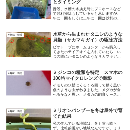
とタイミング
普段、水槽の水換え時にプロホースなど
で砂利掃除もしているかと思いますが、
年に一回もしくは二年に一回は砂利の大
掃除もした方がよいです。水槽の砂利の
大掃除の話をしたいと思います。
水草から生まれたタニシのような
●趣味・飼育
貝類（サカマキガイ）の駆除方法
ビオトープにホームセンターから購入し
てきたホテイアオイを入れていたら、い
つの間にかタニシのようなサカマキガイ
が発生した。サカマキガイは増える一方
でしたので、駆除することにしました。
和名は、殻が多くの巻貝類とは逆の左巻
ミジンコの種類を特定 スマホの
●趣味・飼育
きであることに由来する。
100均マイクロレンズで撮影
イモリの水槽にくるくる回って動く黒い
点のような虫がわきました。メダカが食
べるかなと思い、メダカの飼育ケースに
入れたら、メダカが弱り死にまし
た、、、因果関係は不明ですが、このく
るくる回り動く、メダカにとって不吉な
ミリオンバンブーを冬は屋外で育
●趣味・飼育
黒い点の虫が何なのか、正体を突...
てた結果
私の住んでいる地域は、冬も雪も降ら
ず、比較的暖かい地域なんですが、ミリ