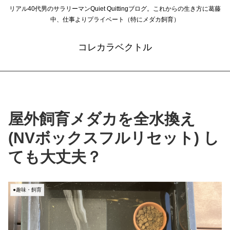
リアル40代男のサラリーマンQuiet Quittingブログ。これからの生き方に葛藤
中、仕事よりプライベート（特にメダカ飼育）
コレカラベクトル
屋外飼育メダカを全水換え
(NVボックスフルリセット) し
ても大丈夫？
●趣味・飼育