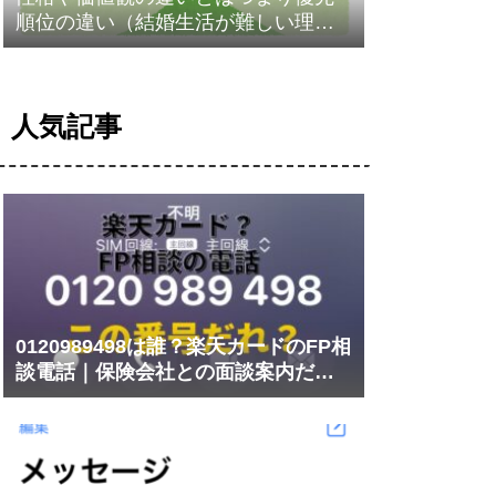
順位の違い（結婚生活が難しい理
由）
人気記事
0120989498は誰？楽天カードのFP相
談電話｜保険会社との面談案内だっ
た