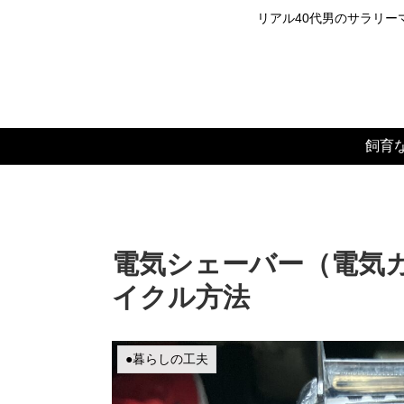
リアル40代男のサラリーマ
飼育
電気シェーバー（電気
イクル方法
●暮らしの工夫