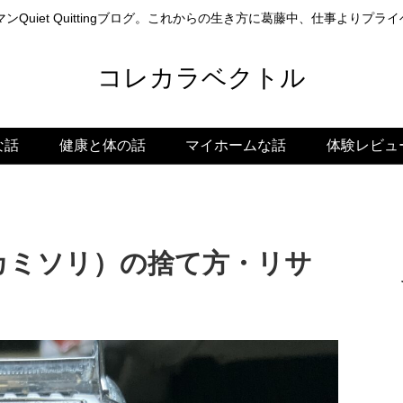
ンQuiet Quittingブログ。これからの生き方に葛藤中、仕事よりプ
コレカラベクトル
な話
健康と体の話
マイホームな話
体験レビュ
カミソリ）の捨て方・リサ