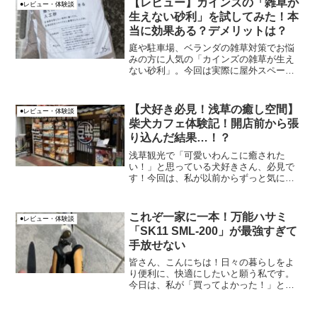
【レビュー】カインズの「雑草が
●レビュー・体験談
生えない砂利」を試してみた！本
当に効果ある？デメリットは？
庭や駐車場、ベランダの雑草対策でお悩
みの方に人気の「カインズの雑草が生え
ない砂利」。今回は実際に屋外スペース
で使ってみたレビューを、正直な感想と
ともにお届けします。「本当に雑草が生
えないの？」「雨の日はどうなの？」
【犬好き必見！浅草の癒し空間】
●レビュー・体験談
「屋外メダカ飼育には使える...
柴犬カフェ体験記！開店前から張
り込んだ結果…！？
浅草観光で「可愛いわんこに癒された
い！」と思っている犬好きさん、必見で
す！今回は、私が以前からずっと気にな
っていた浅草の柴犬カフェへ行ってきた
体験をレポートします。特に、開店前か
ら張り込んで入店した裏話もご紹介しま
これぞ一家に一本！万能ハサミ
●レビュー・体験談
すので、ぜひ最後まで読んで...
「SK11 SML-200」が最強すぎて
手放せない
皆さん、こんにちは！日々の暮らしをよ
り便利に、快適にしたいと願う私です。
今日は、私が「買ってよかった！」と心
から思える、とある最強アイテムをご紹
介します。それは、SK11 万能ハサミ