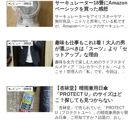
SML-200です！「ハサミなんてどれも同
サーキュレーター18畳にAmazon
●レビュー・体験談
じでしょ？」と...
ベーシックを買った感想
サーキュレーターをアイリスオーヤマ・
無印良品・ニトリと所有している私です
が、Amazonベーシックのサーキュレータ
ーを購入して、良かったと思った話で
す。
趣味も仕事もこれ1着！大人の男
●レビュー・体験談
が選ぶべきは「スーツ」より「セ
ットアップ」な理由
趣味を全力で楽しむためのライフスタイ
ルメディア「コレカラベクトル」へよう
こそ！管理人の「私」です。今回は、大
人の男なら一度は迷う「スーツとセット
アップの決定的な違い」についてのお話
です。「どっちも上下お揃いだし、同じ
【杏林堂】晴雨兼用日傘
●レビュー・体験談
じゃないの？」と思われが...
「PROTECT U」のサイズはど
こ？探しても見つからない
「杏林堂」で売られていた「PROTECT
U（プロテクトユー）」の晴雨兼用折り畳
み日傘、ご存知ですか？話題の、おしゃ
れで機能的な日傘ですよね。でも、いざ
買おうと思って手に取ってみると、「あ
れ？サイズがどこにも書いてない…」と