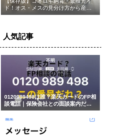
【保存版】コオロギ飼育・繁殖ガイ
ド！オス・メスの見分け方から産卵
まで徹底解説！
人気記事
0120989498は誰？楽天カードのFP相
談電話｜保険会社との面談案内だっ
た