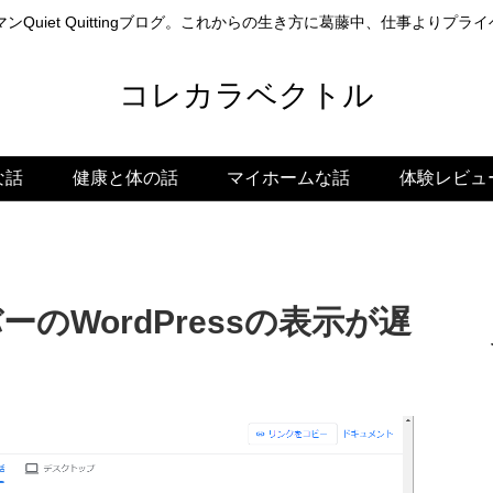
ンQuiet Quittingブログ。これからの生き方に葛藤中、仕事よりプ
コレカラベクトル
な話
健康と体の話
マイホームな話
体験レビュ
ーのWordPressの表示が遅