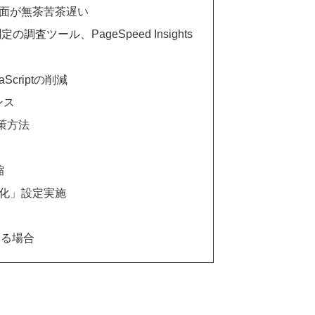
理画面が無茶苦茶遅い
査ツール、PageSpeed Insights
criptの削減
ンス
対策方法
縮
速化」設定実施
じる場合