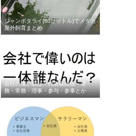
ジャンボタライ(60リットル)でメダカ
屋外飼育まとめ
会社の偉い順は？代表取締役・専
務・常務・理事・参与・参事とか