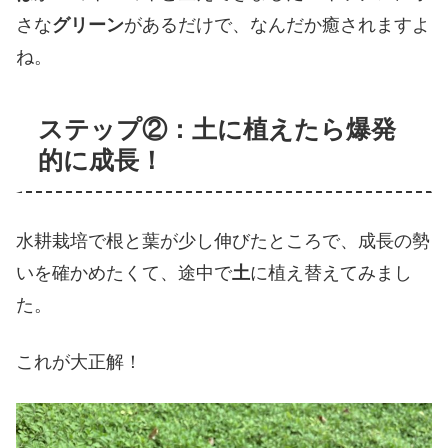
さな
グリーン
があるだけで、なんだか癒されますよ
ね。
ステップ②：土に植えたら爆発
的に成長！
水耕栽培で根と葉が少し伸びたところで、成長の勢
いを確かめたくて、途中で
土
に植え替えてみまし
た。
これが大正解！