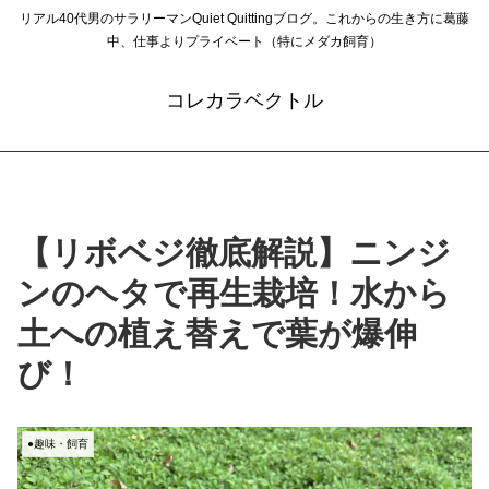
リアル40代男のサラリーマンQuiet Quittingブログ。これからの生き方に葛藤
中、仕事よりプライベート（特にメダカ飼育）
コレカラベクトル
【リボベジ徹底解説】ニンジ
ンのヘタで再生栽培！水から
土への植え替えで葉が爆伸
び！
●趣味・飼育