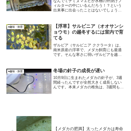
なんでミナミヌマエビが水槽の外掛けフ
ィルターの中にいるんだろう！？という
出来事に出会ったことはないでしょう
か？私はあります。どうやってミナミヌ
マエビが外掛けフィルターの中に入るの
か疑問でしたが、その疑問の謎が解けま
【浮草】サルビニア（オオサンシ
●趣味・飼育
した。
ョウモ）の越冬するには室内で育
てる
ザルビア（サルビニア ククラータ）は、
南米原産の浮草で、メダカ飼育にも最適
です。そんな寒さに弱いザルビアを越冬
させるには、室内に移動させるのが良い
です。実際に、室内で越冬した場合と屋
外で越冬した場合の比較を説明します。
冬場の針子の成長が遅い
●趣味・飼育
インド～西オーストラリ...
10月9日に生まれたメダカの針子が、3週
間経ったんですが全然大きく成長しない
んです。本来メダカの稚魚は、3週間もす
ると1cm～1.5cm程度になるという話なん
ですけど・・・。原因の考察 冬場で水
温が低いと針子の成長が遅い？屋外飼育
で発泡スチ...
【メダカの肥満】太ったメダカは寿命