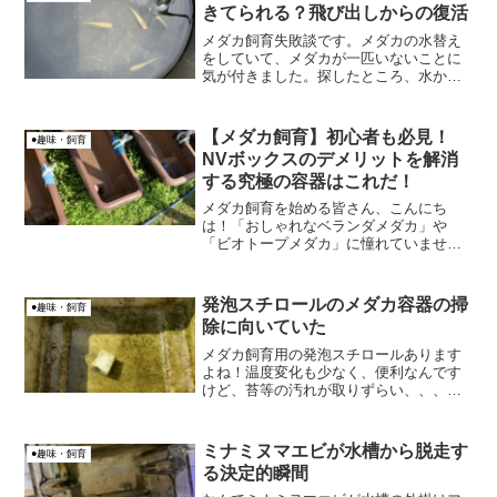
きてられる？飛び出しからの復活
メダカ飼育失敗談です。メダカの水替え
をしていて、メダカが一匹いないことに
気が付きました。探したところ、水から
飛び出して、半分干からびていましたorz
水から外に出たメダカは、空気中で何分
くらい生きていられるのでしょうか？
【メダカ飼育】初心者も必見！
●趣味・飼育
NVボックスのデメリットを解消
する究極の容器はこれだ！
メダカ飼育を始める皆さん、こんにち
は！「おしゃれなベランダメダカ」や
「ビオトープメダカ」に憧れていません
か？メダカの飼育容器選びは、メダカ飼
育成功の第一歩と言っても過言ではあり
ません。この記事では、メダカ愛好家の
発泡スチロールのメダカ容器の掃
●趣味・飼育
間で大人気のNVボックスの意...
除に向いていた
メダカ飼育用の発泡スチロールあります
よね！温度変化も少なく、便利なんです
けど、苔等の汚れが取りずらい、、、そ
んな発砲スチロールの容器を綺麗に掃除
できる方法を見つけました。
ミナミヌマエビが水槽から脱走す
●趣味・飼育
る決定的瞬間