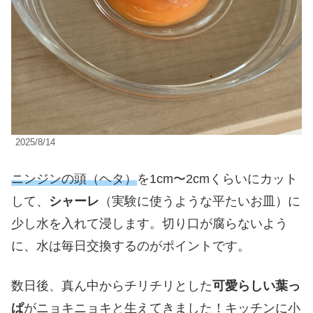
2025/8/14
ニンジンの頭（ヘタ）
を1cm〜2cmくらいにカット
して、
シャーレ
（実験に使うような平たいお皿）に
少し水を入れて浸します。切り口が腐らないよう
に、水は毎日交換するのがポイントです。
数日後、真ん中からチリチリとした
可愛らしい葉っ
ぱ
がニョキニョキと生えてきました！キッチンに小