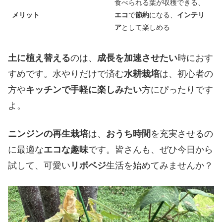
食べられる葉が収穫できる、
メリット
エコ
で
節約
になる、
インテリ
ア
として楽しめる
土に植え替える
のは、
成長を加速させたい
時におす
すめです。水やりだけで済む
水耕栽培
は、初心者の
方や
キッチンで手軽に楽しみたい
方にぴったりです
よ。
ニンジンの再生栽培
は、
おうち時間
を充実させるの
に最適な
エコな趣味
です。皆さんも、ぜひ今日から
試して、可愛い
リボベジ
生活を始めてみませんか？