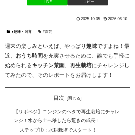
LINE
コピー
2025.10.05
2026.06.10
●趣味・飼育
#園芸
週末の楽しみといえば、やっぱり
趣味
ですよね！最
近、
おうち時間
を充実させるために、誰でも手軽に
始められる
キッチン菜園
、
再生栽培
にチャレンジし
てみたので、そのレポートをお届けします！
目次
【リボベジ】ニンジンのヘタで再生栽培にチャレ
ンジ！水から土へ移したら驚きの成長！
ステップ①：水耕栽培でスタート！