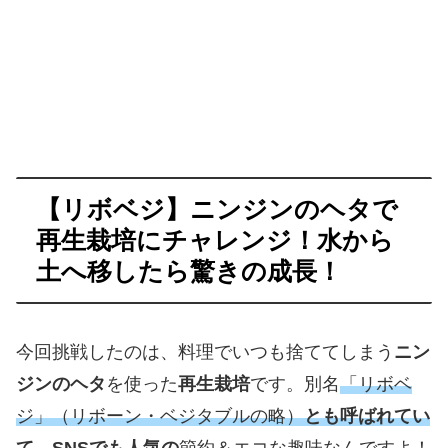
【リボベジ】ニンジンのヘタで
再生栽培にチャレンジ！水から
土へ移したら驚きの成長！
今回挑戦したのは、料理でいつも捨ててしまう
ニン
ジンのヘタ
を使った
再生栽培
です。別名
「リボベ
ジ」（リボーン・ベジタブルの略）
とも呼ばれてい
て、SNSでも人気の
節約＆エコな趣味
なんですよ！