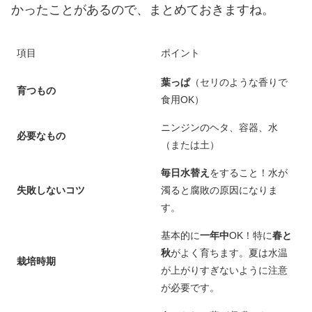
かったことがあるので、まとめておきますね。
項目
ポイント
葉っぱ
（セリのような香りで
育つもの
食用OK）
ニンジンのヘタ、容器、水
必要なもの
（または土）
毎日水替え
をすること！水が
失敗しないコツ
濁ると腐敗の原因になりま
す。
基本的に
一年中
OK！特に
春と
秋
がよく育ちます。夏は水温
栽培時期
が上がりすぎないように注意
が必要です。