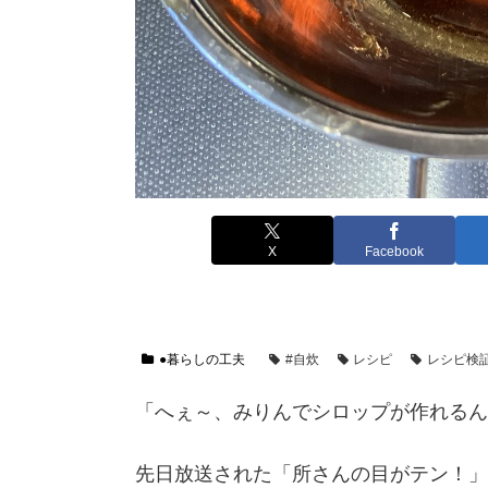
X
Facebook
●暮らしの工夫
#自炊
レシピ
レシピ検
「へぇ～、みりんでシロップが作れるん
先日放送された「所さんの目がテン！」