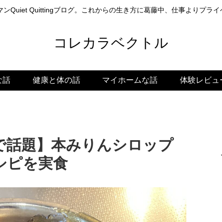
ンQuiet Quittingブログ。これからの生き方に葛藤中、仕事よりプ
コレカラベクトル
な話
健康と体の話
マイホームな話
体験レビュ
で話題】本みりんシロップ
シピを実食