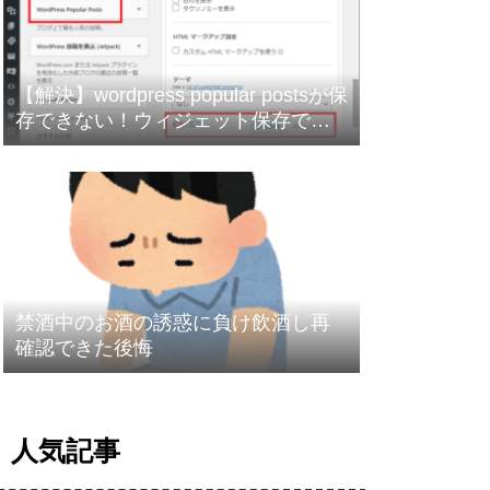
【解決】wordpress popular postsが保
存できない！ウィジェット保存でく
るくる回る
禁酒中のお酒の誘惑に負け飲酒し再
確認できた後悔
人気記事