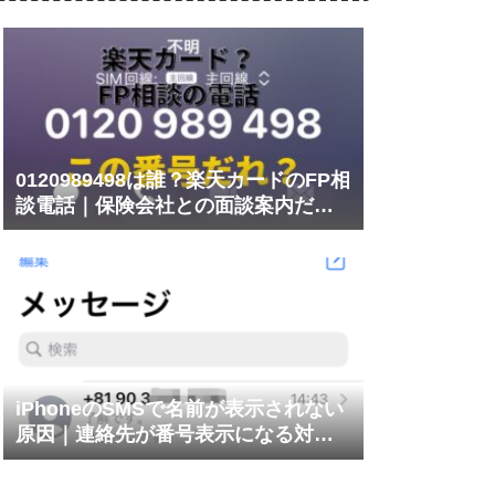
0120989498は誰？楽天カードのFP相
談電話｜保険会社との面談案内だっ
た
iPhoneのSMSで名前が表示されない
原因｜連絡先が番号表示になる対処
法