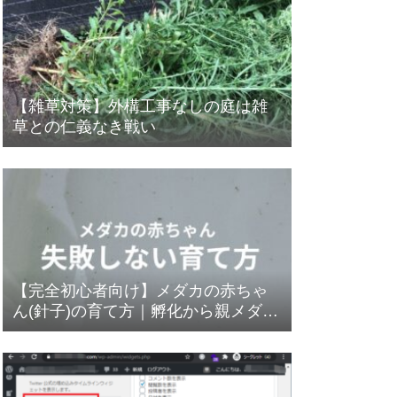
【雑草対策】外構工事なしの庭は雑
草との仁義なき戦い
【完全初心者向け】メダカの赤ちゃ
ん(針子)の育て方｜孵化から親メダカ
との合流まで