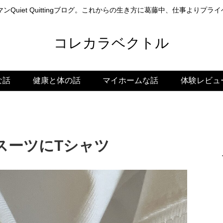
ンQuiet Quittingブログ。これからの生き方に葛藤中、仕事よりプ
コレカラベクトル
な話
健康と体の話
マイホームな話
体験レビュ
スーツにTシャツ