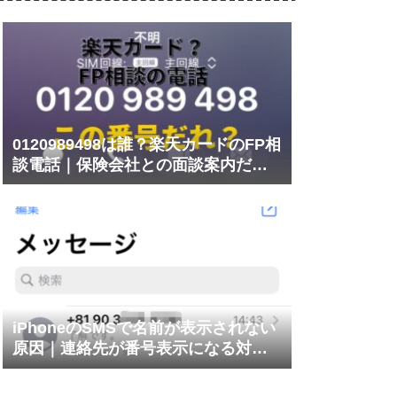
0120989498は誰？楽天カードのFP相
談電話｜保険会社との面談案内だっ
た
iPhoneのSMSで名前が表示されない
原因｜連絡先が番号表示になる対処
法