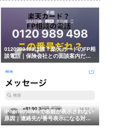
0120989498は誰？楽天カードのFP相
談電話｜保険会社との面談案内だっ
た
iPhoneのSMSで名前が表示されない
原因｜連絡先が番号表示になる対処
法