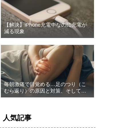
【解決】iPhone充電中なのに充電が
減る現象
毎朝激痛で目覚める…足のつり（こ
むら返り）の原因と対策、そして意
外な盲点とは？
人気記事