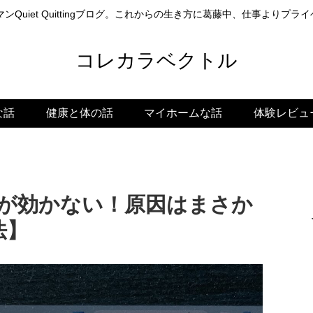
ンQuiet Quittingブログ。これからの生き方に葛藤中、仕事よりプ
コレカラベクトル
な話
健康と体の話
マイホームな話
体験レビュ
ドが効かない！原因はまさか
法】