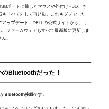
USBポートに挿したマウスや外付けHDD、さ
機器もすべて外して再起動。これもダメでした。
にアップデート
：DELLの公式サイトから、キ
ん、ファームウェアもすべて最新版に更新しま
せん。
luetoothだった！
が
Bluetooth接続
です。
にPCとペアリングさせていました。ワイヤレ