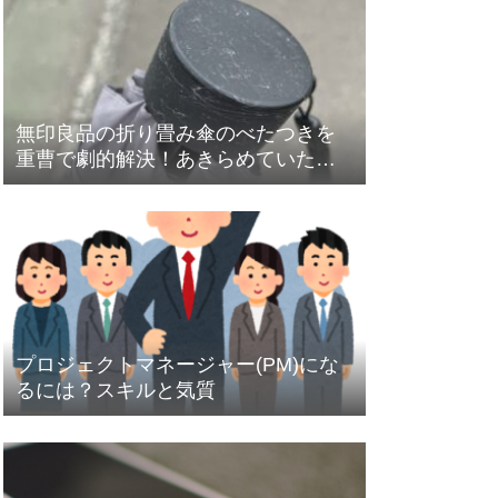
無印良品の折り畳み傘のべたつきを
重曹で劇的解決！あきらめていた人
も必見！
プロジェクトマネージャー(PM)にな
るには？スキルと気質