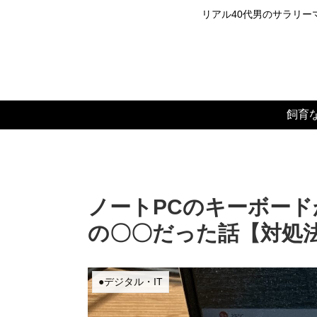
リアル40代男のサラリーマ
飼育
ノートPCのキーボー
の〇〇だった話【対処
●デジタル・IT