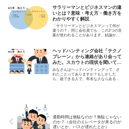
笑。
サラリーマンとビジネスマンの違
●仕事・働き方
いとは？意味・考え方・働き方を
わかりやすく解説
「サラリーマンとビジネスマンって何が
違うの？」同じ会社員でも、この2つの言
葉が使われることがあります。結論から
言うと、サラリーマンとビジネスマンの
違いは「働く目的や意識」です。私も以
前、上司との会話でこの違いについて考
ヘッドハンティング会社「テクノ
●仕事・働き方
えたことがあります。今...
ブレーン」から連絡があり会って
みた。スカウトの現状を聞いてみ
た
みなさんはヘッドハンティングって、さ
れたことってありますか？もしかした
ら、超できる人で、有名な人ならあるか
も知れませんね。イメージとしては、
「完全にその人のことを調査済みで、高
いお金を払ってでも引き抜きたい」とう
映画や海外ドラマのイメージで...
通勤時間は無駄なのか？無駄じゃない
のか？（会社のエレベータが来るのが
遅いとか、バスが遅れたとか）