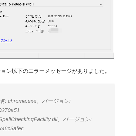
ケーション以下のエラーメッセージがありました。
hrome.exe、バージョン:
270a51
heckingFacility.dll、バージョン:
46c3afec