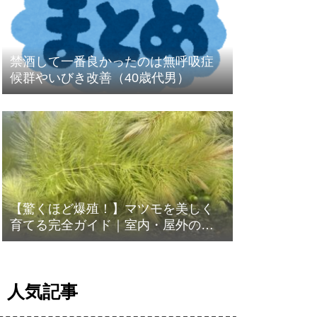
禁酒して一番良かったのは無呼吸症
候群やいびき改善（40歳代男）
【驚くほど爆殖！】マツモを美しく
育てる完全ガイド｜室内・屋外の比
較、ベアタンクでもOK！
人気記事