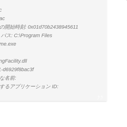
c
ac
: 0x01d70b2438945611
:\Program Files
ome.exe
Facility.dll
-d6929f8bac3f
な名前:
るアプリケーション ID: