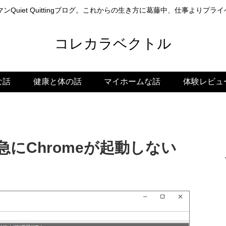
ンQuiet Quittingブログ。これからの生き方に葛藤中、仕事よりプ
コレカラベクトル
な話
健康と体の話
マイホームな話
体験レビュ
で急にChromeが起動しない