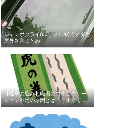
ジャンボタライ(60リットル)でメダカ
屋外飼育まとめ
【仕事の悩み】職場のコミュニケー
ション不足の原因とは？今すぐでき
る改善策と5W1H活用術