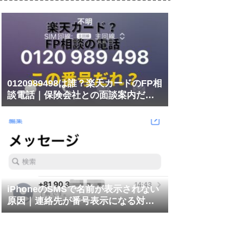
0120989498は誰？楽天カードのFP相
談電話｜保険会社との面談案内だっ
た
iPhoneのSMSで名前が表示されない
原因｜連絡先が番号表示になる対処
法