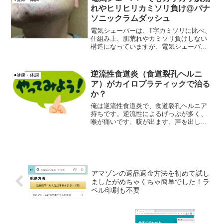
した。
れやヒリヒリカミソリ負け@パナ
ソニックラムダッシュ
電気シェーバーは、T字カミソリに比べ、
仕組み上、肌荒れやカミソリ負けしない
構造になっていますが、電気シェーバー
でカミソリ負けしてしまっていま
す、、、私は(-.-;)
逆流性食道炎（食道裂孔ヘルニ
●健康・体調
ア）がカイロプラティックで治る
か？
俺は逆流性食道炎で、食道裂孔ヘルニア
持ちです。逆流性によるげっぷが多く、
喉が痛いです、咳が出ます、声を出した
くなくなります。30歳代からこの逆流性
食道炎の嫌な症状が発症し、かれこれ8年
は立っているのですが、俺の中で30代後
半から最も不快な体...
アマゾンの返品返金方法を初めて試し
ましたがめちゃくちゃ簡単でした！ラ
ベル印刷も不要