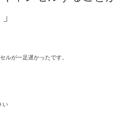
。」
セルが一足遅かったです。
さい