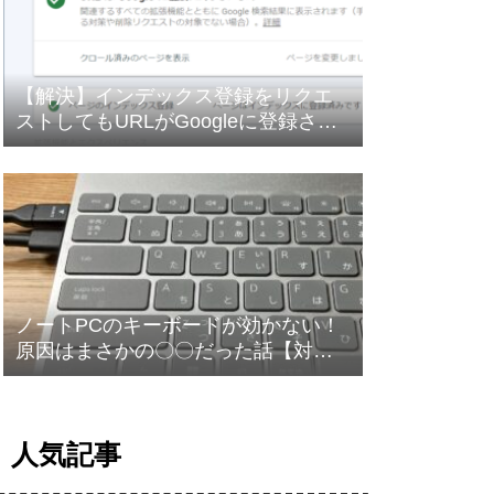
【解決】インデックス登録をリクエ
ストしてもURLがGoogleに登録され
ない
ノートPCのキーボードが効かない！
原因はまさかの〇〇だった話【対処
法】
人気記事