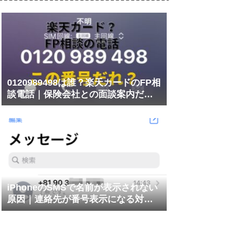
0120989498は誰？楽天カードのFP相
談電話｜保険会社との面談案内だっ
た
iPhoneのSMSで名前が表示されない
原因｜連絡先が番号表示になる対処
法