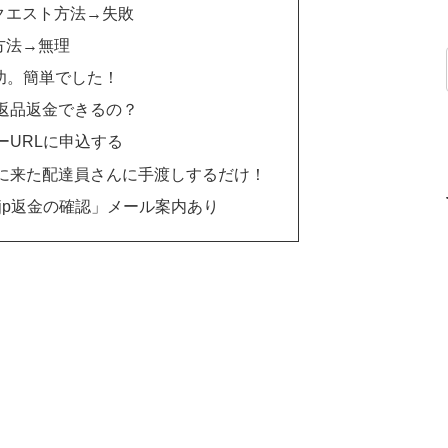
クエスト方法→失敗
方法→無理
功。簡単でした！
返品返金できるの？
ーURLに申込する
に来た配達員さんに手渡しするだけ！
o.jp返金の確認」メール案内あり