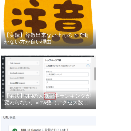
【実録】尊敬出来ない上司の下で働
かない方が良い理由
【解決】JINの人気記事ランキングが
変わらない、view数（アクセス数）
がカウントアップしない