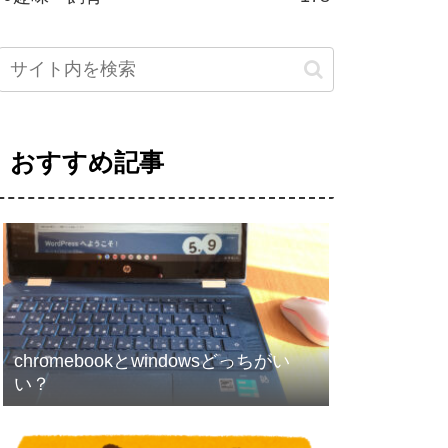
おすすめ記事
chromebookとwindowsどっちがい
い？