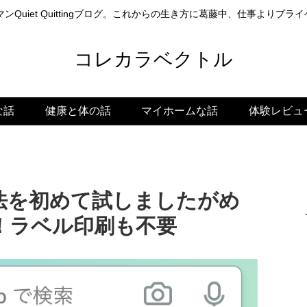
ンQuiet Quittingブログ。これからの生き方に葛藤中、仕事よりプ
コレカラベクトル
な話
健康と体の話
マイホームな話
体験レビュ
法を初めて試しましたがめ
！ラベル印刷も不要