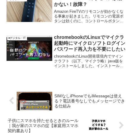
かない！故障？
Amazon FireTVのリモコンが効かなくな
る事象が起きました。リモコンの電源ボ
タンは効くのに、コントロールボタンは
効かない。スマホにFireTVアプリからは
リモコンできる。こういったリモコンだ
けが動かなくなってしまった場合、
chromebookのLinuxでマイクラ
●デジタル・IT
Amazo...
起動時にマイクロソフトログイン
パスワード再入力を不要にしたい
chromebookのLinux開発環境内でマイン
クラフト（以下、マイクラ略）java版を
インストールしました。インストールは
出来たのですが、毎回マイクラの起動時
にマイクロソフトアカウントのユーザー
名・パスワード入力の認証画面が表示さ
れてし...
SIMなしiPhoneでもiMessageは使え
る？電話番号なしでもメッセージでき
る仕組み
子供にスマホを持たせるときのルール
｜我が家のスマホの掟【家庭用スマホ
契約書あり】