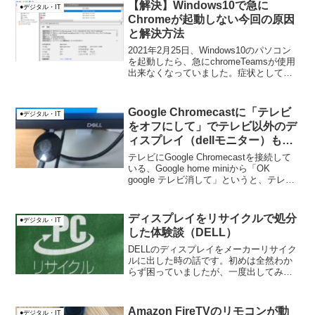
症状です。
【解決】Windows10で急に
●デジタル・IT
Chromeが起動しない今回の原因
と解決方法
2021年2月25日、Windows10のパソコン
を起動したら、急にchromeTeamsが使用
出来なくなっていました。症状として
は、chromeアイコンをクリックすると、
chrome画面が起動するのですが2秒くら
いで自動で閉じられてしまい...
Google Chromecastに「テレビ
●デジタル・IT
をオフにして」でテレビ以外のデ
ィスプレイ（dellモニター）も電
源を消せるのか？
テレビにGoogle Chromecastを接続して
いる、Google home miniから「OK
google テレビ消して」というと、テレビ
の電源をオフに出来ました。めちゃくち
ゃ便利な、この機能ですが、パソコンデ
ィスプレイ（Dellモ...
ディスプレイをリサイクルで処分
●デジタル・IT
した体験談（DELL）
DELLのディスプレイをメーカーリサイク
ルに出した時の話です。初めは全然わか
らず困っていましたが、一度出してみる
と簡単な仕組みでした。簡単だったので
紹介したいと思います。料金無料なの
で、悩まず利用した方が良いです。
Amazon FireTVのリモコンが動
●デジタル・IT