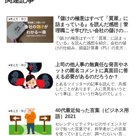
『儲けの極意はすべて「質屋」に
●考え方・学び
詰まっている』を読んだ感想｜管
理職こそ学びたい会社の儲けの仕
組み
『儲けの極意はすべて「質屋」に詰まっ
ている』を読んだ感想を紹介。会社の儲
けの仕組み、損益計算書（PL）の見方、
営業利益、フロントエンド商品など、管
理職や会社員が学べるポイントを実体験
ベースで解説します。
上司の他人事の無責任な発言やネ
●考え方・学び
ットの匿名コメントに真面目に答
える必要があるのだろうか？
とあるツイッターの記事を読んで、共感
したことがあります。人に意見をいうと
いう事は、どういう行為なのでしょうか
ね？
40代最近知った言葉（ビジネス用
●考え方・学び
語）2021
セレンディピティテレビのサイエンスゼ
ロで知った言葉です。科学者がこの言葉
を使っていましたが、調べたらいい言葉