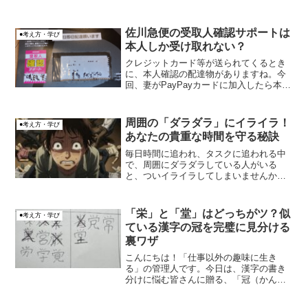
（私もセレンディピティを感じたい）だ
なと思いました。セレンディピティと
は、素敵な偶然に出会ったり、予想外の
佐川急便の受取人確認サポートは
●考え方・学び
ものを発見すること。また、...
本人しか受け取れない？
クレジットカード等が送られてくるとき
に、本人確認の配達物がありますね。今
回、妻がPayPayカードに加入したら本人
確認の配達物の不在票が届きました。
周囲の「ダラダラ」にイライラ！
●考え方・学び
あなたの貴重な時間を守る秘訣
毎日時間に追われ、タスクに追われる中
で、周囲にダラダラしている人がいる
と、ついイライラしてしまいませんか？
職場でも、家庭でも、「なんでこの人た
ちは時間を無駄にしているんだろう？」
と感じる瞬間は少なくないはず。この記
「栄」と「堂」はどっちがツ？似
●考え方・学び
事では、そんなあなたの悩...
ている漢字の冠を完璧に見分ける
裏ワザ
こんにちは！「仕事以外の趣味に生き
る」の管理人です。今日は、漢字の書き
分けに悩む皆さんに贈る、「冠（かんむ
り）系漢字の正体」のお話です。「栄」
や「営」の上の「ツ」と、「堂」や