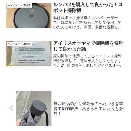
で購入したのですが、購入した結果、一
ルンバi2を購入して良かった！ロ
●レビュー・体験談
般的なサイズのコ...
ボット掃除機
私はロボット掃除機のルンバユーザー
で、既にルンバを所有していて使用して
いたんですけど、今回、安価な最新モデ
ルのルンバi2に買い替えて、良かったと
点を紹介します。香車買い替える前のル
ンバは「870」です。ルンバi2、めちゃく
アイリスオーヤマで掃除機を修理
●レビュー・体験談
ちゃ掃除がはかどり...
して良かった話
家の掃除で使用しているコードレス掃除
機が故障して、電源が入らなくなりまし
た。2年前に購入しましたアイリスオーヤ
マ製の極細軽量スティッククリーナー
KIC-SLDCP6でした。香車2万円くらいの
掃除機で、修理した方が良いか、買い替
えた方が良い...
無印良品の折り畳み傘のべたつきを重
曹で劇的解決！あきらめていた人も必
見！