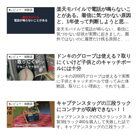
りますが、俺は手堅くその場で売れて、
手間暇かけず即金出来る売り方を望みま
楽天モバイルで電話が鳴らないこ
●レビュー・体験談
した。
とがある。着信に気づかない原因
と、1年使って判断しようと思っ
た理由
楽天モバイルで電話が鳴らない、着信に
気づかない症状が実際に起きました。圏
外ではないのに履歴だけ残る原因と、
iPhone側でできる対策、1年使ってから判
断しようと思った理由を実体験ベースで
整理します。
ドンキのグローブは使える？取り
●レビュー・体験談
にくいけど子供とのキャッチボー
ルには十分
ドンキの2000円グローブは使える？実際
に子供とキャッチボールで使ってみた体
験談。取りにくい理由と、それでも遊び
やお試しには十分だったリアルな結論を
解説します。
キャプテンスタッグの三段ラック
●レビュー・体験談
にコンテナが収納できない！！
キャプテンスタッグのCSクラシックス 木
製3段ラック460を購入して失敗した話で
す。キャプテンスタッグの三段ラックの
上の写真のように、一般的なサイズのコ
ンテナがラック内に収納できるイメージ