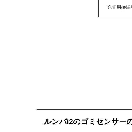
充電用接続
ルンバi2のゴミセンサー