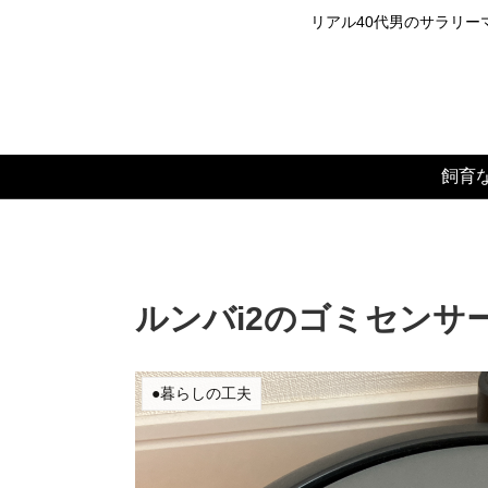
リアル40代男のサラリーマ
飼育
ルンバi2のゴミセンサ
●暮らしの工夫