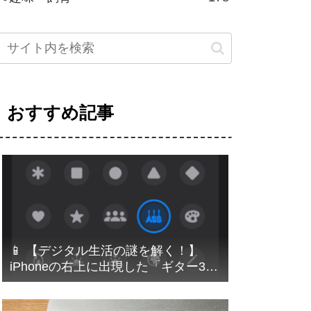
おすすめ記事
📱 【デジタル生活の謎を解く！】
iPhoneの右上に出現した「ギター3
本」アイコンの正体！意外な原因と
Apple IDの落とし穴