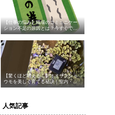
【仕事の悩み】職場のコミュニケー
ション不足の原因とは？今すぐでき
る改善策と5W1H活用術
【驚くほど増える！】オオサンショ
ウモを美しく育てる秘訣｜室内・屋
外での育て方と注意点
人気記事