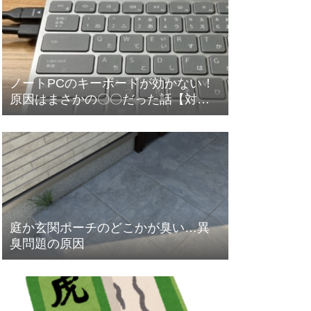
ノートPCのキーボードが効かない！
原因はまさかの〇〇だった話【対処
法】
庭か玄関ポーチのどこかが臭い…異
臭問題の原因