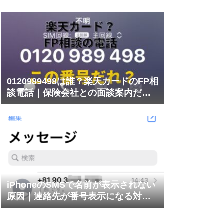
0120989498は誰？楽天カードのFP相
談電話｜保険会社との面談案内だっ
た
iPhoneのSMSで名前が表示されない
原因｜連絡先が番号表示になる対処
法