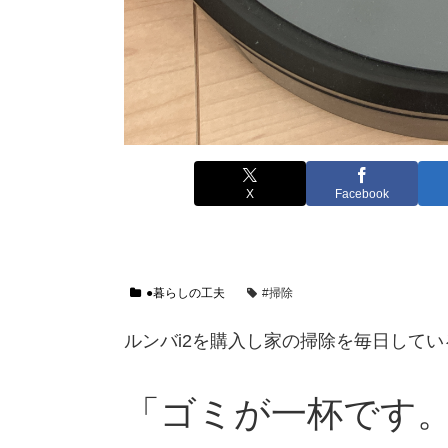
X
Facebook
●暮らしの工夫
#掃除
ルンバi2を購入し家の掃除を毎日して
「ゴミが一杯です