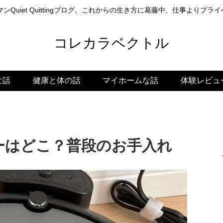
ンQuiet Quittingブログ。これからの生き方に葛藤中、仕事よりプ
コレカラベクトル
な話
健康と体の話
マイホームな話
体験レビュ
ーはどこ？普段のお手入れ