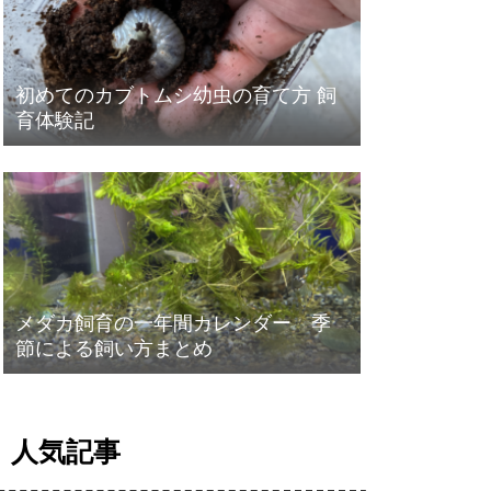
初めてのカブトムシ幼虫の育て方 飼
育体験記
メダカ飼育の一年間カレンダー 季
節による飼い方まとめ
人気記事