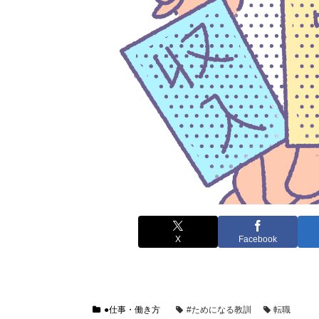
X
Facebook
●仕事・働き方
#ためになる教訓
転職