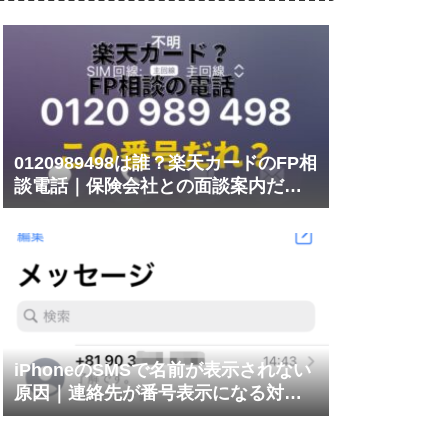
0120989498は誰？楽天カードのFP相
談電話｜保険会社との面談案内だっ
た
iPhoneのSMSで名前が表示されない
原因｜連絡先が番号表示になる対処
法