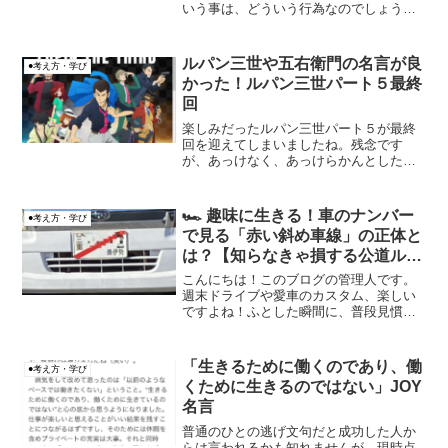
いう事は、どういう行為なのでしょうか
ね？
ルパン三世や五右衛門の名言が良
●考え方・学び
かった！ルパン三世パート５最終
回
楽しみだったルパン三世パート５が最終
回を迎えてしまいましたね。残念です
が、あっけなく、あっけらかんとした最
終回でした。でも驚いたのは、ハリマオ
の財宝の黄金の潜水艦が登場したことで
した！まさかのパート4のレベッカも登
🏎️ 趣味に生きる！車のナンバー
●考え方・学び
場。そんなルパン三世パート...
で見る「赤い斜め車線」の正体と
は？【知らなきゃ損する公道ルー
ル】
こんにちは！このブログの管理人です。
週末ドライブや愛車のカスタム、楽しい
ですよね！ふとした瞬間に、普段見慣れ
ない車のナンバープレートを見かける
と、ついつい気になってしますよね。最
近、街中で「あれ、あのナンバープレー
「生きるために働くのであり、働
●考え方・学び
ト、赤い斜めの線が入ってい...
くために生きるのではない」JOY
名言
普通のひとの逃げ文句だと成功した人か
らは言われるかも知れませんが、現時点