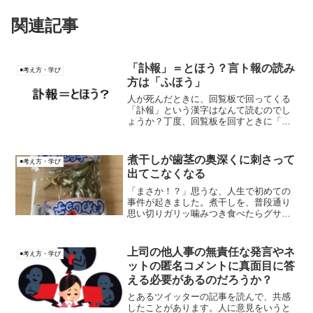
関連記事
「訃報」＝とほう？言ト報の読み
●考え方・学び
方は「ふほう」
人が死んだときに、回覧板で回ってくる
「訃報」という漢字はなんて読むのでし
ょうか？丁度、回覧板を回すときに「と
ほう（訃報）の回覧板なんですけど、す
みません昨日でした」と、謝りながら回
覧板を回してきたのですが、相手が理解
煮干しが歯茎の奥深くに刺さって
●考え方・学び
するのに戸惑っていました...
出てこなくなる
「まさか！？」思うな、人生で初めての
事件が起きました。煮干しを、普段通り
思い切りガリッ噛みつき食べたらグサッ
と、煮干しのしっぽが歯茎に刺さってし
まったんです。
上司の他人事の無責任な発言やネ
●考え方・学び
ットの匿名コメントに真面目に答
える必要があるのだろうか？
とあるツイッターの記事を読んで、共感
したことがあります。人に意見をいうと