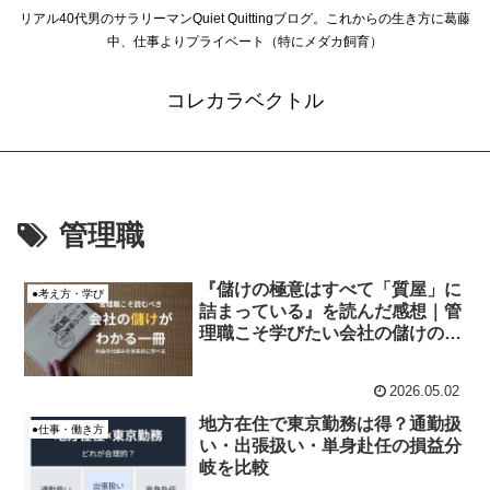
リアル40代男のサラリーマンQuiet Quittingブログ。これからの生き方に葛藤
中、仕事よりプライベート（特にメダカ飼育）
コレカラベクトル
管理職
『儲けの極意はすべて「質屋」に
●考え方・学び
詰まっている』を読んだ感想｜管
理職こそ学びたい会社の儲けの仕
組み
2026.05.02
地方在住で東京勤務は得？通勤扱
●仕事・働き方
い・出張扱い・単身赴任の損益分
岐を比較