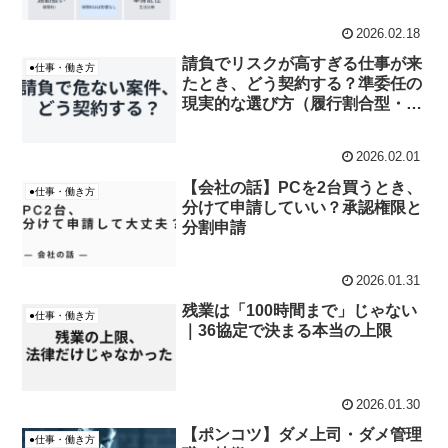
2026.02.18
請負でリスクが高すぎる仕事が来
●仕事・働き方
たとき、どう契約する？準委任の
現実的な選び方（履行割合型・成
果完成型）
2026.02.01
【会社の話】PCを2台買うとき、
●仕事・働き方
分けて申請していい？承認権限と
分割申請
2026.01.31
残業は「100時間まで」じゃない
●仕事・働き方
｜36協定で決まる本当の上限
2026.01.30
【ポンコツ】ダメ上司・ダメ管理
●仕事・働き方