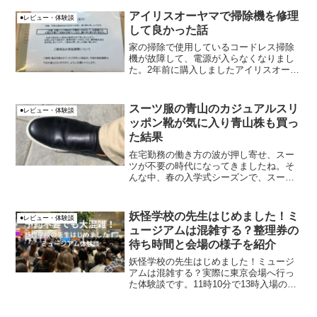
アイリスオーヤマで掃除機を修理
●レビュー・体験談
して良かった話
家の掃除で使用しているコードレス掃除
機が故障して、電源が入らなくなりまし
た。2年前に購入しましたアイリスオーヤ
マ製の極細軽量スティッククリーナー
KIC-SLDCP6でした。香車2万円くらいの
掃除機で、修理した方が良いか、買い替
スーツ服の青山のカジュアルスリ
●レビュー・体験談
えた方が良い...
ッポン靴が気に入り青山株も買っ
た結果
在宅勤務の働き方の波が押し寄せ、スー
ツが不要の時代になってきましたね。そ
んな中、春の入学式シーズンで、スーツ
服の青山に行ったところ、スーツ服だけ
でなく、カジュアルコーナーも増えてい
た印象でした。
妖怪学校の先生はじめました！ミ
●レビュー・体験談
ュージアムは混雑する？整理券の
待ち時間と会場の様子を紹介
妖怪学校の先生はじめました！ミュージ
アムは混雑する？実際に東京会場へ行っ
た体験談です。11時10分で13時入場の整
理券、13時時点で17時入場枠を配布する
ほどの人気でした。混雑状況や待ち時