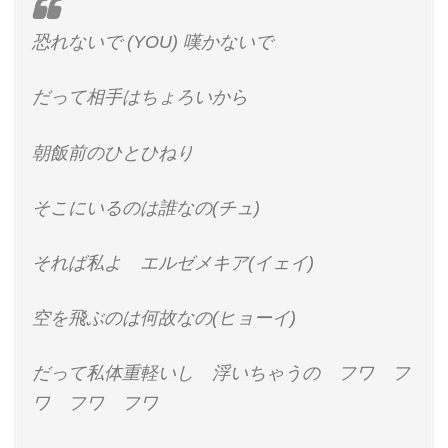
恐れないで (YOU) 嘆かないで
だって相手はちょろいから
朝飯前のひとひねり
そこにいるのは誰なの(チュ)
それば私よ エルゼメキア(イェイ)
空を飛ぶのは何故なの(ヒョーイ)
だって私体重軽いし 浮いちゃうの フワ フ
ワ フワ フワ