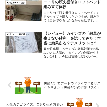
間、会場の様子を紹介します。
ニトリの頑丈棚付きロフトベッド
●レビュー・体験談
組み立て体験
ニトリの「頑丈棚付きロフトベッド」ミ
ドルタイプを購入したのですが、組み立
ては自分でやるしかなかった話です。Q.
組み立てはしてもらえますかA.メーカー
直送品となりまして、組立サービス対象
外商品となります。頑丈棚付きロフトベ
【レビュー】カインズの「雑草が
●レビュー・体験談
ッド通販 | ニト...
生えない砂利」を試してみた！本
当に効果ある？デメリットは？
庭や駐車場、ベランダの雑草対策でお悩
みの方に人気の「カインズの雑草が生え
ない砂利」。今回は実際に屋外スペース
で使ってみたレビューを、正直な感想と
ともにお届けします。「本当に雑草が生
えないの？」「雨の日はどうなの？」
「屋外メダカ飼育には使える...
夫婦だけでデートでドライブするリス
クを考えた（夫婦だけの行動リスク）
人生カテゴライズ。自分や生き方をカ