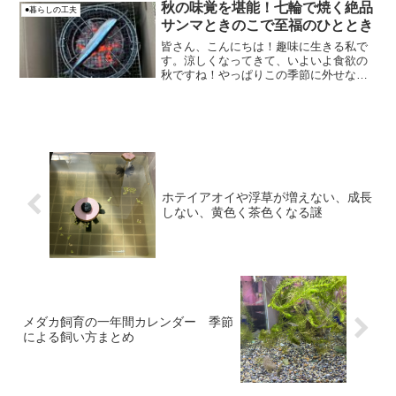
最初は違いがよくわからずグランドカバ
秋の味覚を堪能！七輪で焼く絶品
●暮らしの工夫
ー目的で育て始めましたが...
サンマときのこで至福のひととき
皆さん、こんにちは！趣味に生きる私で
す。涼しくなってきて、いよいよ食欲の
秋ですね！やっぱりこの季節に外せない
のは、なんといってもサンマ！先日、最
高の秋の味覚を体験したので、そのレポ
ートをお届けしますね。
ホテイアオイや浮草が増えない、成長
しない、黄色く茶色くなる謎
メダカ飼育の一年間カレンダー 季節
による飼い方まとめ