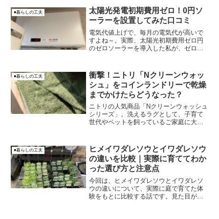
おとちゃん怖っ！キモっ！この謎の物体X
太陽光発電初期費用ゼロ！0円ソ
●暮らしの工夫
の正体はいったい何な...
ーラーを設置してみた口コミ
電気代値上げで、毎月の電気代が高いで
すよね～。実際、太陽光初期費用ゼロ円
のゼロソーラーを導入した私が、ゼロソ
ーラーの評判を語らせてもらいたいと思
います。香車導入先の業者さんによって
多少の違いがあるかと思いますが、参考
衝撃！ニトリ「Nクリーンウォッ
●暮らしの工夫
までとしてください。
シュ」をコインランドリーで乾燥
までかけたらどうなった？
ニトリの人気商品「Nクリーンウォッシュ
シリーズ」。洗えるラグとして、子育て
世代やペットを飼っているご家庭に大人
気ですよね。今回は、そんな便利なニト
リのNクリーンウォッシュラグを、コイン
ランドリーで洗濯するどころか、うっか
ヒメイワダレソウとイワダレソウ
●暮らしの工夫
り乾燥機までかけてし...
の違いを比較｜実際に育ててわか
った選び方と注意点
今回は、ヒメイワダレソウとイワダレソ
ウの違いについて、実際に庭で育てた体
験をもとに比較する話です。見た目が似
ているので「何が違うの？」「どっちを
植えればいい？」と迷いますよね。私も