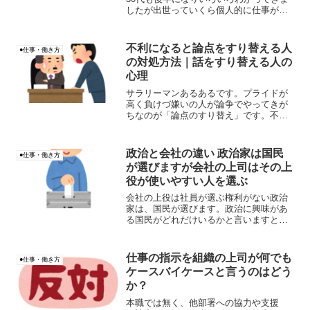
したが出世っていくら個人的に仕事がで
きたとしても難しいですよね相当、飛び
抜けて仕事が出来て、すごい売り上げや
利益を上げている人は置いておいて。た
不利になると論点をすり替える人
●仕事・働き方
だ普通に、少し普通の人...
の対処方法｜話をすり替える人の
心理
サラリーマンあるあるです。プライドが
高く負けづ嫌いの人が論争でやってきが
ちなのが「論点のすり替え」です。不利
になると論点をすり替える人っています
よね。会話の途中で話をすり替える人に
困った経験がある人も多いと思います。
政治と会社の違い 政治家は国民
●仕事・働き方
目的の話（議題）ではなく...
が選びますが会社の上司はその上
役が使いやすい人を選ぶ
会社の上役は社員が選ぶ権利がない政治
家は、国民が選びます。政治に興味があ
る国民がどれだけいるかと言いますと、
難しいところですし、数の力もあるので
純粋では無いのはわかります。しかし、
国民に選ぶ権利があるのは、間違いない
仕事の指示を組織の上司が何でも
●仕事・働き方
です。
ケースバイケースと言うのはどう
か？
本職では無く、他部署への協力や支援