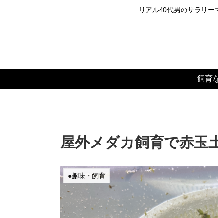
リアル40代男のサラリーマ
飼育
屋外メダカ飼育で赤玉
●趣味・飼育