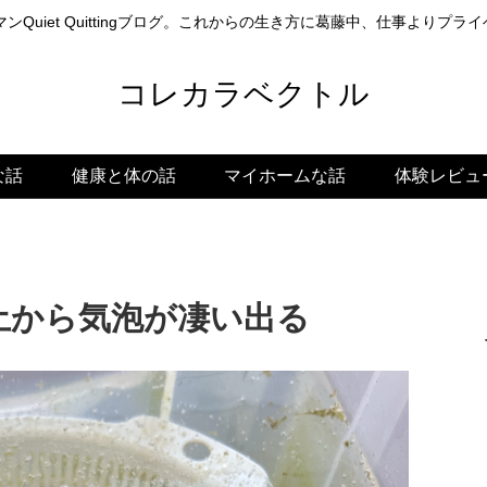
ンQuiet Quittingブログ。これからの生き方に葛藤中、仕事よりプ
コレカラベクトル
な話
健康と体の話
マイホームな話
体験レビュ
土から気泡が凄い出る