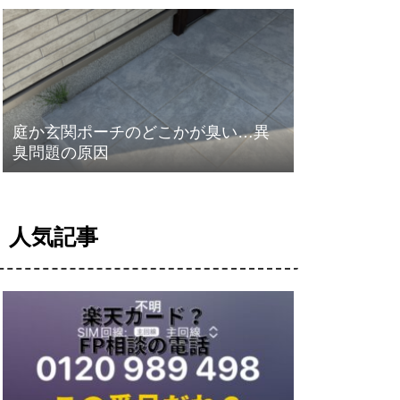
庭か玄関ポーチのどこかが臭い…異
臭問題の原因
人気記事