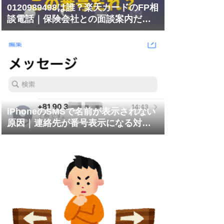
0120989498は誰？楽天カードのFP相
談電話｜保険会社との面談案内だっ
た
iPhoneのSMSで名前が表示されない
原因｜連絡先が番号表示になる対処
法