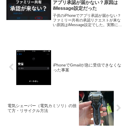
アプリ承認が届かない？原因は
iMessage設定だった
子供のiPhoneでアプリ承認が届かない？
ファミリー共有の承認リクエストが来な
い原因はiMessage設定でした。実際に解
決した手順と、メッセージ（iMessage）
から承認する方法を体験ベースで解説し
ます。
iPhoneでGmailが急に受信できなくな
った事案
電気シェーバー（電気カミソリ）の捨
て方・リサイクル方法