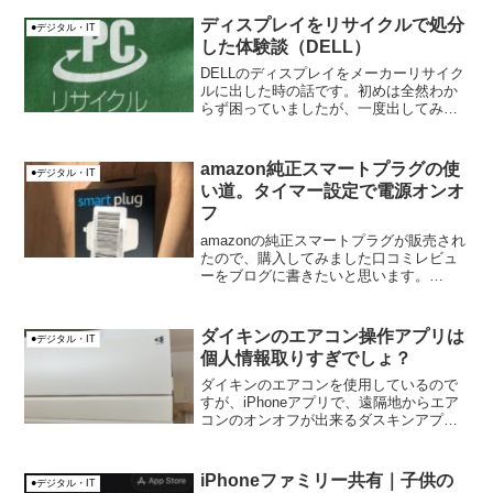
い何故？
ディスプレイをリサイクルで処分
●デジタル・IT
した体験談（DELL）
DELLのディスプレイをメーカーリサイク
ルに出した時の話です。初めは全然わか
らず困っていましたが、一度出してみる
と簡単な仕組みでした。簡単だったので
紹介したいと思います。料金無料なの
で、悩まず利用した方が良いです。
amazon純正スマートプラグの使
●デジタル・IT
い道。タイマー設定で電源オンオ
フ
amazonの純正スマートプラグが販売され
たので、購入してみました口コミレビュ
ーをブログに書きたいと思います。
amazon純正スマートプラグは、中華製の
スマートプラグとは異なり、ユーザー登
録をしなくても使用出来るのが良いです
ダイキンのエアコン操作アプリは
●デジタル・IT
ね（アマゾンアカ...
個人情報取りすぎでしょ？
ダイキンのエアコンを使用しているので
すが、iPhoneアプリで、遠隔地からエア
コンのオンオフが出来るダスキンアプリ
があります。今までは、匿名情報でクラ
ブダイキンにログインしエアコンのリモ
ート操作で来ていたんですけど・・・。
iPhoneファミリー共有｜子供の
●デジタル・IT