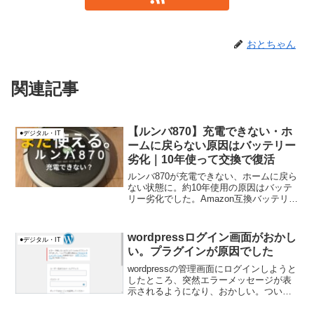
おとちゃん
関連記事
【ルンバ870】充電できない・ホ
●デジタル・IT
ームに戻らない原因はバッテリー
劣化｜10年使って交換で復活
ルンバ870が充電できない、ホームに戻ら
ない状態に。約10年使用の原因はバッテ
リー劣化でした。Amazon互換バッテリー
に交換して復活した実体験を紹介しま
す。
wordpressログイン画面がおかし
●デジタル・IT
い。プラグインが原因でした
wordpressの管理画面にログインしようと
したところ、突然エラーメッセージが表
示されるようになり、おかしい。ついで
に、正しいパスワードを入力しても
wordpressにログインも出来ない。いった